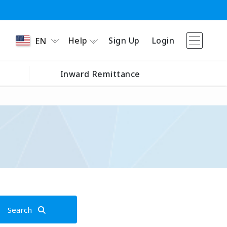
Help
Sign Up
Login
EN
Inward Remittance
Search