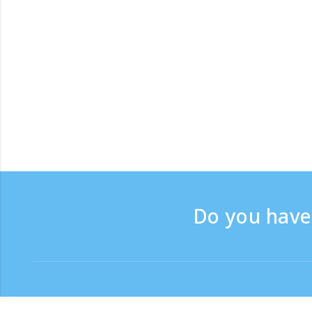
Do you have 
Contact
Support time：Weekdays 