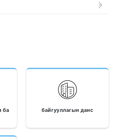
л ба
байгууллагын данс