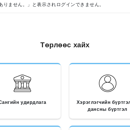
くありません。」と表示されログインできません。
Төрлөөс хайх
Сангийн удирдлага
Хэрэглэгчийн бүртгэ
дансны бүртгэл