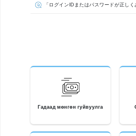
「ログインIDまたはパスワードが正し
Гадаад мөнгөн гуйвуулга