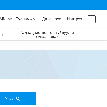
Тусламж
Данс нээх
Нэвтрэх
MN
Гадаадаас мөнгөн гуйвуулга
өх
хүлээн авах
Хайх