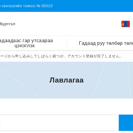
н санхүүгийн товчоо № 00010
бүртгэл
адаадаас гар утсаараа
Гадаад руу төлбөр төл
цэнэглэх
ページから申し込みしてしばらく経つが、アカウント登録が完了しません。
Лавлагаа