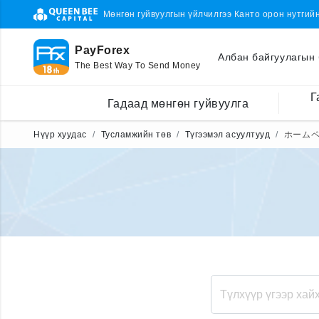
Мөнгөн гуйвуулгын үйлчилгээ Канто орон нутгий
PayForex
Албан байгуулагын 
The Best Way To Send Money
Г
Гадаад мөнгөн гуйвуулга
Нүүр хуудас
Тусламжийн төв
Түгээмэл асуултууд
ホーム