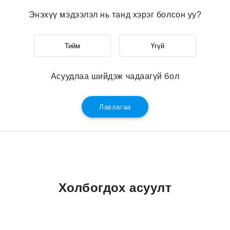
Энэхүү мэдээлэл нь танд хэрэг болсон уу?
Тийм
Үгүй
Асуудлаа шийдэж чадаагүй бол
Лавлагаа
Холбогдох асуулт