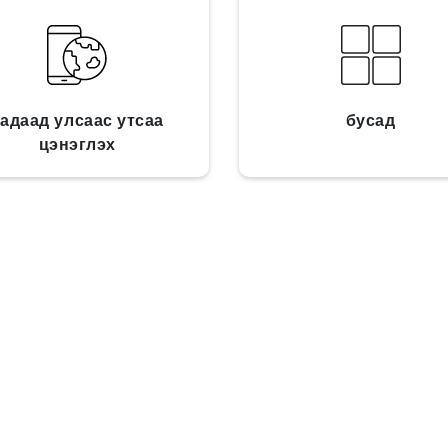
адаад улсаас утсаа
бусад
цэнэглэх