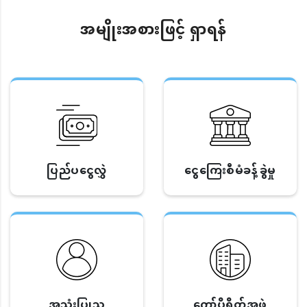
အမျိုးအစားဖြင့် ရှာရန်
ပြည်ပငွေလွှဲ
ငွေကြေးစီမံခန့်ခွဲမှု
အသုံးပြုသူ
ကော်ပိုရိတ်အဖွဲ့