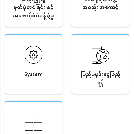
မှတ်ပုံတင်ခြင်း နှင့်
အစည်း အကောင့်
အကောင့်စီမံခန့်ခွဲမှု
System
ပြည်ပဖုန်းငွေဖြည့်
ရန်