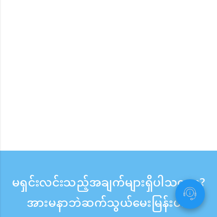
မရှင်းလင်းသည့်အချက်များရှိပါသလား?
အားမနာဘဲဆက်သွယ်မေးမြန်းပါ။