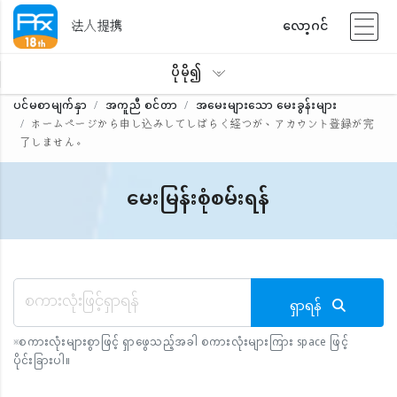
法人提携
လော့ဂင်
ပိုမို၍
ပင်မစာမျက်နှာ
အကူညီ စင်တာ
အမေးများသော မေးခွန်းများ
ホームページから申し込みしてしばらく経つが、アカウント登録が完
了しません。
မေးမြန်းစုံစမ်းရန်
ရှာရန်
※
စကားလုံးများစွာဖြင့် ရှာဖွေသည့်အခါ စကားလုံးများကြား space ဖြင့်
ပိုင်းခြားပါ။