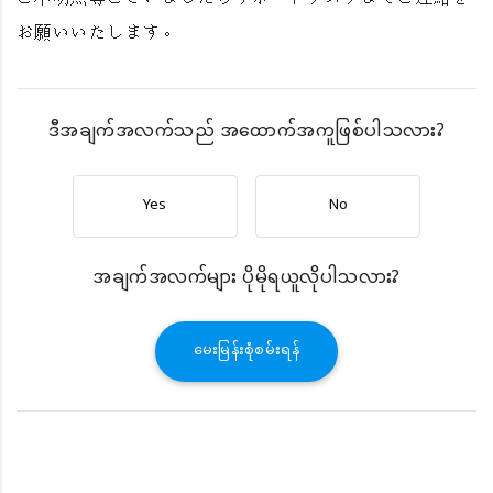
お願いいたします。
ဒီအချက်အလက်သည် အထောက်အကူဖြစ်ပါသလား?
Yes
No
အချက်အလက်များ ပိုမိုရယူလိုပါသလား?
မေးမြန်းစုံစမ်းရန်