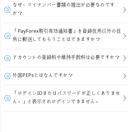
なぜ、マイナンバー書類の提出が必要なのです
か？
「PayForex取引有効通知書」を登録住所以外の住
所に郵送してもらうことはできますか？
アカウントの登録料や維持手数料は必要ですか？
外国PEPsとはなんですか？
「ログインIDまたはパスワードが正しくありませ
ん。」と表示されログインできません。