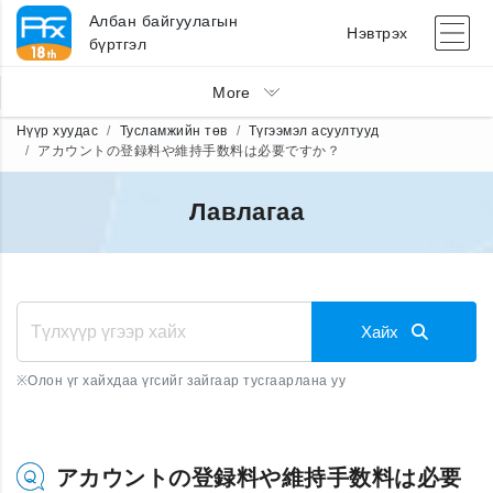
Албан байгуулагын
Нэвтрэх
бүртгэл
More
Нүүр хуудас
Тусламжийн төв
Түгээмэл асуултууд
アカウントの登録料や維持手数料は必要ですか？
Лавлагаа
Хайх
※
Олон үг хайхдаа үгсийг зайгаар тусгаарлана уу
アカウントの登録料や維持手数料は必要