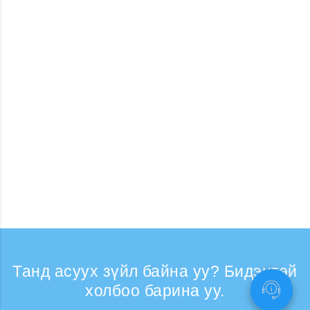
Танд асуух зүйл байна уу? Бидэнтэй
холбоо барина уу.