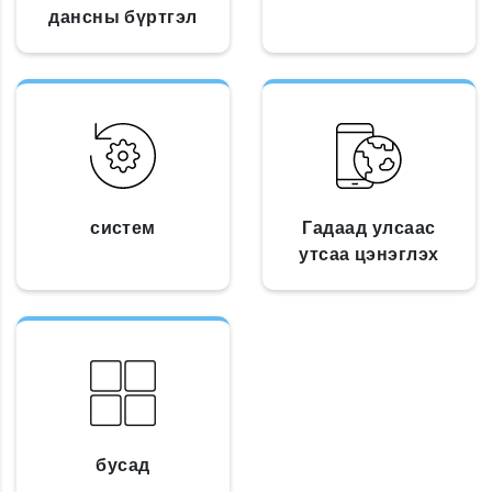
дансны бүртгэл
систем
Гадаад улсаас
утсаа цэнэглэх
бусад