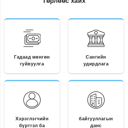
Төрлөөс хайх
Гадаад мөнгөн
Сангийн
гуйвуулга
удирдлага
Хэрэглэгчийн
байгууллагын
бүртгэл ба
данс