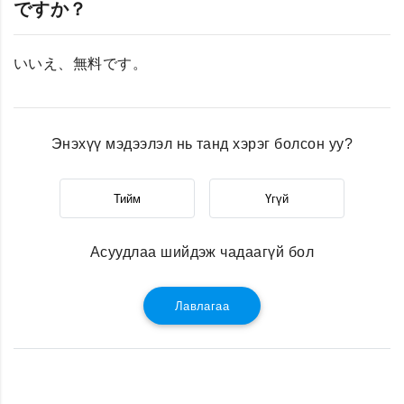
ですか？
いいえ、無料です。
Энэхүү мэдээлэл нь танд хэрэг болсон уу?
Тийм
Үгүй
Асуудлаа шийдэж чадаагүй бол
Лавлагаа