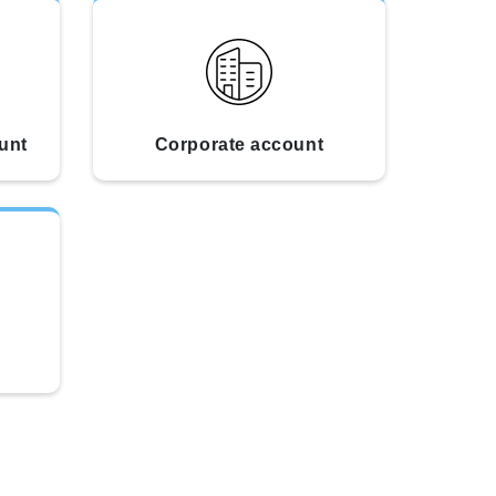
unt
Corporate account