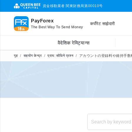
資金移動業者 関東財務局第00010号
PayForex
कर्पोरेट साझेदारी
The Best Way To Send Money
वैदेशिक रेमिट्यान्स
गृह
सहयोग केन्द्र
प्राय: सोधिने प्रश्न
アカウントの登録料や維持手数