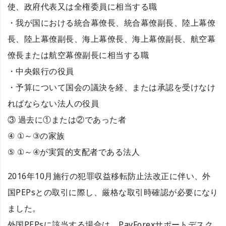
使、政府代表又は全権委員に相当する職
・我が国における統合幕僚長、統合幕僚副長、陸上幕僚
長、陸上幕僚副長、海上幕僚長、海上幕僚副長、航空幕
僚長または航空幕僚副長に相当する職
・中央銀行の役員
・予算について国会の議決を経、または承認を受けなけ
ればならない法人の役員
③ 過去に①または②であった者
④ ①～③の家族
⑤ ①～④が実質的支配者である法人
2016年10月施行の犯罪収益移転防止法改正に伴い、外
国PEPsとの取引に際し、厳格な取引時確認が必要になり
ました。
外国PEPsに該当する場合は、PayForexサポートデスク