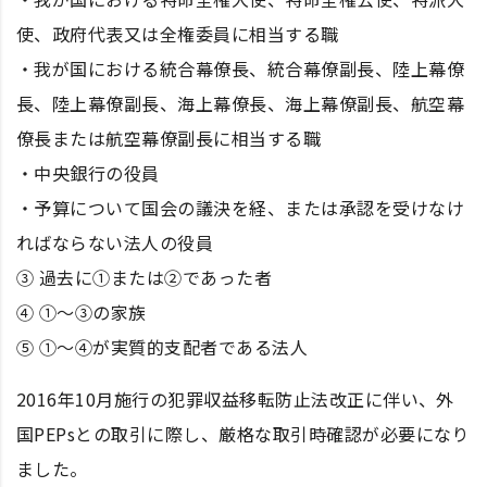
使、政府代表又は全権委員に相当する職
・我が国における統合幕僚長、統合幕僚副長、陸上幕僚
長、陸上幕僚副長、海上幕僚長、海上幕僚副長、航空幕
僚長または航空幕僚副長に相当する職
・中央銀行の役員
・予算について国会の議決を経、または承認を受けなけ
ればならない法人の役員
③ 過去に①または②であった者
④ ①～③の家族
⑤ ①～④が実質的支配者である法人
2016年10月施行の犯罪収益移転防止法改正に伴い、外
国PEPsとの取引に際し、厳格な取引時確認が必要になり
ました。