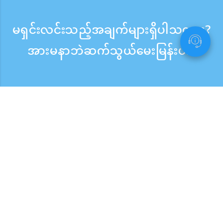
မရှင်းလင်းသည့်အချက်များရှိပါသလား?
အားမနာဘဲဆက်သွယ်မေးမြန်းပါ။
မေးမြန်းစုံစမ်းရန်
ဖုန်းလက်ခံသည့်အချိန် ：ကြားရက် 9:30 - 17:30
အခမဲ့ဖုန်းခေါ်ဆိုမှု
0120-808-774