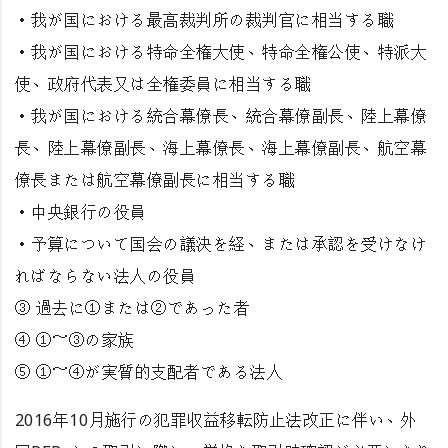
・我が国における最高裁判所の裁判官に相当する職
・我が国における特命全権大使、特命全権公使、特派大
使、政府代表又は全権委員に相当する職
・我が国における統合幕僚長、統合幕僚副長、陸上幕僚
長、陸上幕僚副長、海上幕僚長、海上幕僚副長、航空幕
僚長または航空幕僚副長に相当する職
・中央銀行の役員
・予算について国会の議決を経、または承認を受けなけ
ればならない法人の役員
③ 過去に①または②であった者
④ ①～③の家族
⑤ ①～④が実質的支配者である法人
2016年10月施行の犯罪収益移転防止法改正に伴い、外