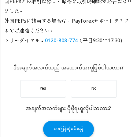
国PEPsとの取引に際し、厳格な取引時確認が必要になり
ました。
外国PEPsに該当する場合は、PayForexサポートデスク
までご連絡ください。
フリーダイヤル：
0120-808-774
（平日9:30～17:30)
ဒီအချက်အလက်သည် အထောက်အကူဖြစ်ပါသလား?
Yes
No
အချက်အလက်များ ပိုမိုရယူလိုပါသလား?
မေးမြန်းစုံစမ်းရန်