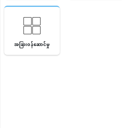
အခြား၀န်ဆောင်မှု