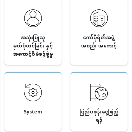
အသုံးပြုသူ
ကော်ပိုရိတ်အဖွဲ့
မှတ်ပုံတင်ခြင်း နှင့်
အစည်း အကောင့်
အကောင့်စီမံခန့်ခွဲမှု
System
ပြည်ပဖုန်းငွေဖြည့်
ရန်