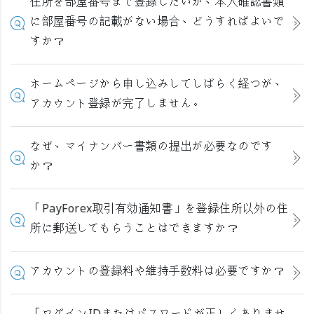
住所を部屋番号まで登録したいが、本人確認書類
に部屋番号の記載がない場合、どうすればよいで
すか？
ホームページから申し込みしてしばらく経つが、
アカウント登録が完了しません。
なぜ、マイナンバー書類の提出が必要なのです
か？
「PayForex取引有効通知書」を登録住所以外の住
所に郵送してもらうことはできますか？
アカウントの登録料や維持手数料は必要ですか？