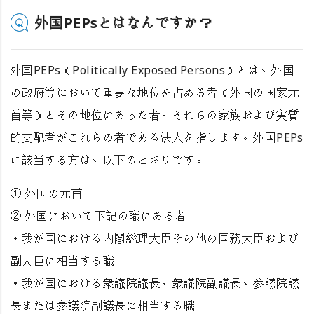
外国PEPsとはなんですか？
外国PEPs（Politically Exposed Persons）とは、外国
の政府等において重要な地位を占める者（外国の国家元
首等）とその地位にあった者、それらの家族および実質
的支配者がこれらの者である法人を指します。外国PEPs
に該当する方は、以下のとおりです。
① 外国の元首
② 外国において下記の職にある者
・我が国における内閣総理大臣その他の国務大臣および
副大臣に相当する職
・我が国における衆議院議長、衆議院副議長、参議院議
長または参議院副議長に相当する職