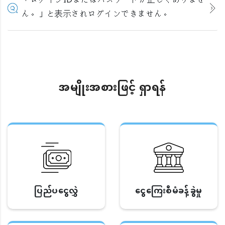
「ログインIDまたはパスワードが正しくありませ
ん。」と表示されログインできません。
အမျိုးအစားဖြင့် ရှာရန်
ပြည်ပငွေလွှဲ
ငွေကြေးစီမံခန့်ခွဲမှု