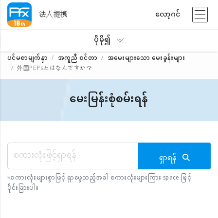
法人提携
လော့ဂင်
ပိုမို၍
ပင်မစာမျက်နှာ
အကူညီ စင်တာ
အမေးများသော မေးခွန်းများ
外国PEPsとはなんですか？
မေးမြန်းစုံစမ်းရန်
ရှာရန်
※
စကားလုံးများစွာဖြင့် ရှာဖွေသည့်အခါ စကားလုံးများကြား space ဖြင့်
ပိုင်းခြားပါ။