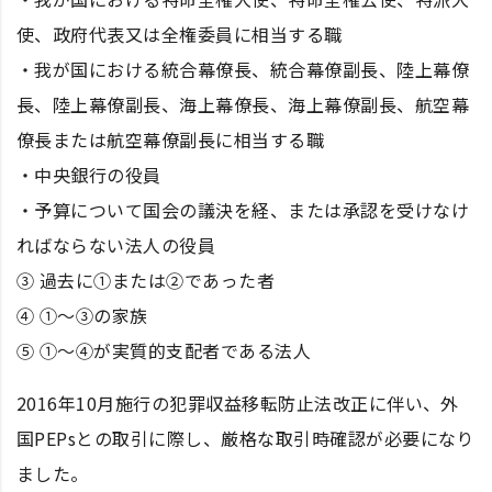
使、政府代表又は全権委員に相当する職
・我が国における統合幕僚長、統合幕僚副長、陸上幕僚
長、陸上幕僚副長、海上幕僚長、海上幕僚副長、航空幕
僚長または航空幕僚副長に相当する職
・中央銀行の役員
・予算について国会の議決を経、または承認を受けなけ
ればならない法人の役員
③ 過去に①または②であった者
④ ①～③の家族
⑤ ①～④が実質的支配者である法人
2016年10月施行の犯罪収益移転防止法改正に伴い、外
国PEPsとの取引に際し、厳格な取引時確認が必要になり
ました。