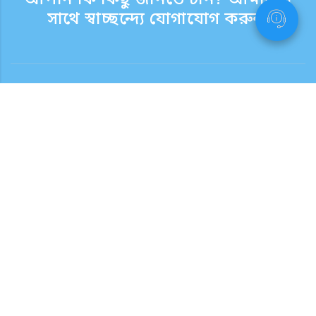
আপনি কি কিছু জানতে চান? আমাদের
সাথে স্বাচ্ছন্দ্যে যোগাযোগ করুন.
যোগাযোগ
সাপোর্ট টাইম সপ্তাহের দিন 9:30 - 17:30
টোল ফ্রি নম্বর
0120-808-774
বিদেশ থেকে (ফি সহ)
+81-3-6807-5775