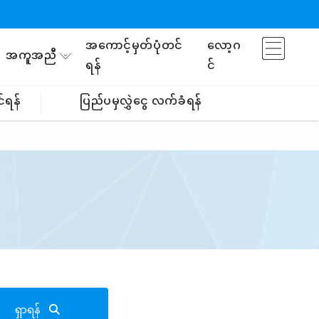
အကောင့်မှတ်ပုံတင်
လော့ဂ
အကူအညီ
ရန်
င်
်ရန်
ပြည်ပမှလွှဲငွေ လက်ခံရန်
ရှာရန်