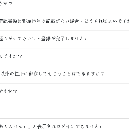
すか？
確認書類に部屋番号の記載がない場合、どうすればよいです
経つが、アカウント登録が完了しません。
のですか？
録住所以外の住所に郵送してもらうことはできますか？
ですか？
くありません。」と表示されログインできません。