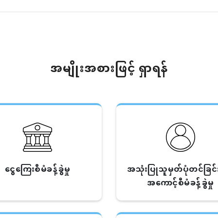
အမျိုးအစားဖြင့် ရှာရန်
ငွေကြေးစီမံခန့်ခွဲမှု
အသုံးပြုသူမှတ်ပုံတင်ခြင်း 
အကောင့်စီမံခန့်ခွဲမှု