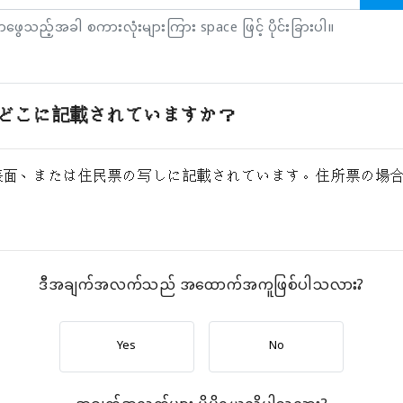
ရှာဖွေသည့်အခါ စကားလုံးများကြား space ဖြင့် ပိုင်းခြားပါ။
どこに記載されていますか？
表面、または住民票の写しに記載されています。住所票の場
ဒီအချက်အလက်သည် အထောက်အကူဖြစ်ပါသလား?
Yes
No