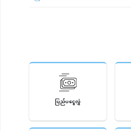
ပြည်ပငွေလွှဲ