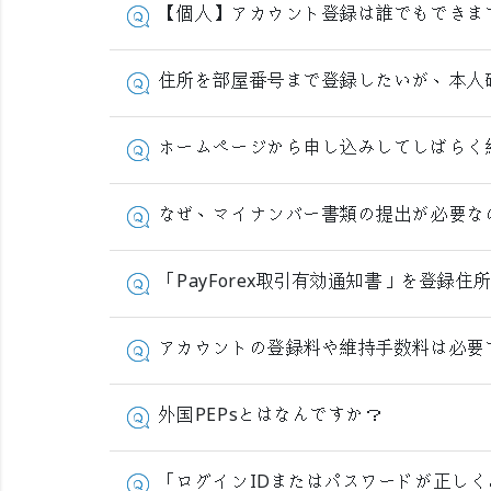
【個人】アカウント登録は誰でもできま
住所を部屋番号まで登録したいが、本人
ホームページから申し込みしてしばらく
なぜ、マイナンバー書類の提出が必要な
「PayForex取引有効通知書」を登
アカウントの登録料や維持手数料は必要
外国PEPsとはなんですか？
「ログインIDまたはパスワードが正し