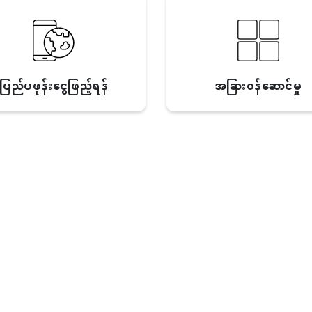
ပြည်ပဖုန်းငွေဖြည့်ရန်
အခြား၀န်ဆောင်မှု