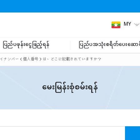
MY
ပြည်ပဖုန်းငွေဖြည့်ရန်
ပြည်ပအသုံးစရိတ်ပေးဆောင
イナンバー（個人番号）は、どこに記載されていますか？
မေးမြန်းစုံစမ်းရန်