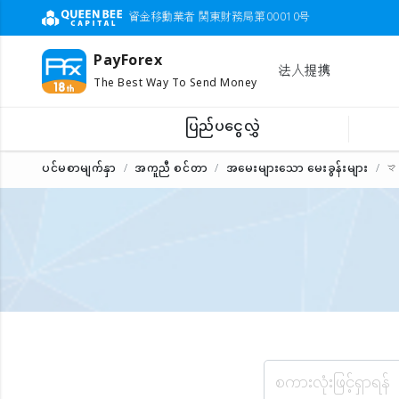
資金移動業者 関東財務局第00010号
PayForex
法人提携
The Best Way To Send Money
ပြည်ပငွေလွှဲ
ပင်မစာမျက်နှာ
အကူညီ စင်တာ
အမေးများသော မေးခွန်းများ
マ