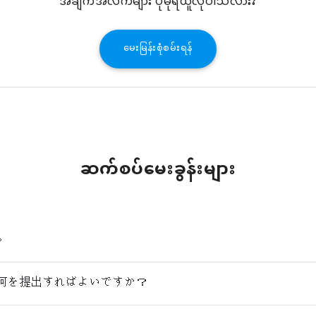
အချက်အလက်များ ပိုမိုရယူလိုပါသလား?
မေးမြန်းစုံစမ်းရန်
ဆက်စပ်မေးခွန်းများ
。
何を提出すればよいですか？