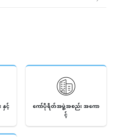
နှင့်
ကော်ပိုရိတ်အဖွဲ့အစည်း အကော
င့်