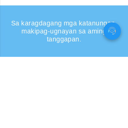
Sa karagdagang mga katanungan,
makipag-ugnayan sa aming
tanggapan.
Kumontak
Support: Weekdays 9:30 -17:30
Toll-free number
0120-808-774
From overseas (※may bayad)