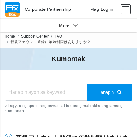
Corporate Partnership
Mag Log in
More
Home
Support Center
FAQ
新規アカウント登録に年齢制限はありますか？
Kumontak
Hanapin
※
Lagyan ng space ang bawat salita upang maipakita ang tamang
hinahanap