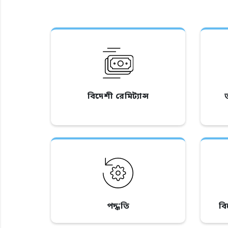
বিদেশী রেমিট্যান্স
পদ্ধতি
ব