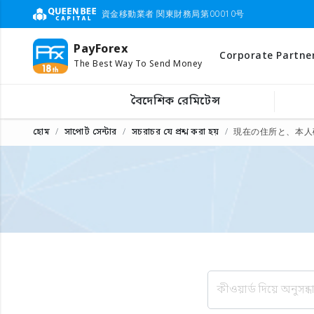
資金移動業者 関東財務局第00010号
PayForex
Corporate Partne
The Best Way To Send Money
বৈদেশিক রেমিটেন্স
হোম
সাপোর্ট সেন্টার
সচরাচর যে প্রশ্ন করা হয়
現在の住所と、本人