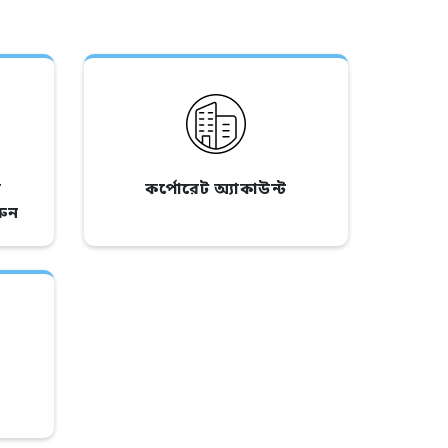
র
কর্পোরেট অ্যাকাউন্ট
রুন