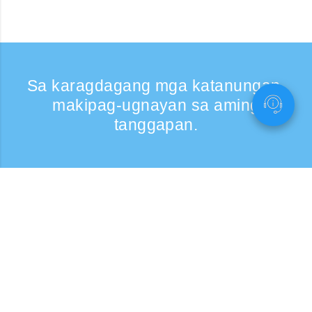
Sa karagdagang mga katanungan,
makipag-ugnayan sa aming
tanggapan.
Kumontak
Support: Weekdays 9:30 -17:30
Toll-free number
0120-808-774