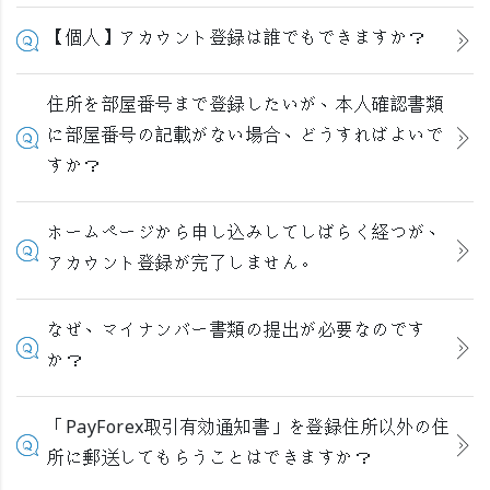
【個人】アカウント登録は誰でもできますか？
住所を部屋番号まで登録したいが、本人確認書類
に部屋番号の記載がない場合、どうすればよいで
すか？
ホームページから申し込みしてしばらく経つが、
アカウント登録が完了しません。
なぜ、マイナンバー書類の提出が必要なのです
か？
「PayForex取引有効通知書」を登録住所以外の住
所に郵送してもらうことはできますか？