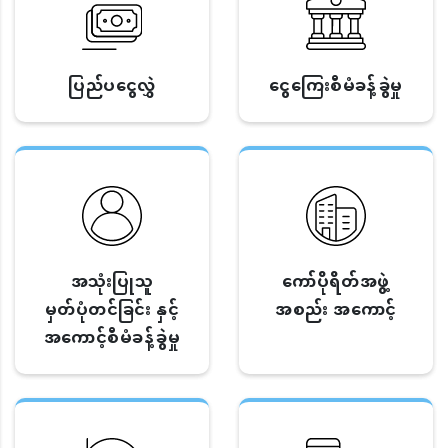
ပြည်ပငွေလွှဲ
ငွေကြေးစီမံခန့်ခွဲမှု
အသုံးပြုသူ
ကော်ပိုရိတ်အဖွဲ့
မှတ်ပုံတင်ခြင်း နှင့်
အစည်း အကောင့်
အကောင့်စီမံခန့်ခွဲမှု