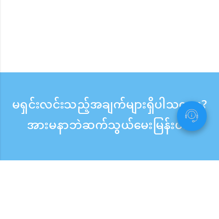
မရှင်းလင်းသည့်အချက်များရှိပါသလား?
အားမနာဘဲဆက်သွယ်မေးမြန်းပါ။
မေးမြန်းစုံစမ်းရန်
ဖုန်းလက်ခံသည့်အချိန် ：ကြားရက် 9:30 - 17:30