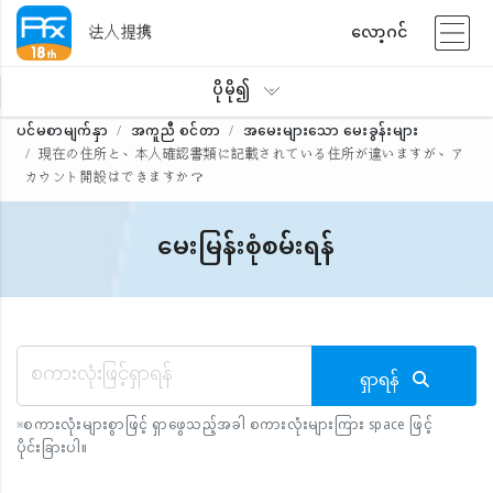
法人提携
လော့ဂင်
ပိုမို၍
ပင်မစာမျက်နှာ
အကူညီ စင်တာ
အမေးများသော မေးခွန်းများ
現在の住所と、本人確認書類に記載されている住所が違いますが、ア
カウント開設はできますか？
မေးမြန်းစုံစမ်းရန်
ရှာရန်
※
စကားလုံးများစွာဖြင့် ရှာဖွေသည့်အခါ စကားလုံးများကြား space ဖြင့်
ပိုင်းခြားပါ။