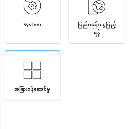
System
ပြည်ပဖုန်းငွေဖြည့်
ရန်
အခြား၀န်ဆောင်မှု