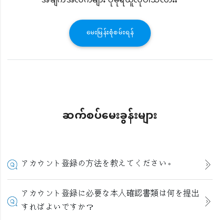
အချက်အလက်များ ပိုမိုရယူလိုပါသလား?
မေးမြန်းစုံစမ်းရန်
ဆက်စပ်မေးခွန်းများ
アカウント登録の方法を教えてください。
アカウント登録に必要な本人確認書類は何を提出
すればよいですか？