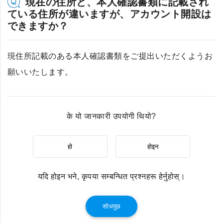
現在の住所と、本人確認書類に記載され
ている住所が違いますが、アカウント開設は
できますか？
現住所記載のある本人確認書類をご提出いただくようお
願いいたします。
के यो जानकारी उपयोगी थियो?
हो
होइन
यदि होइन भने, कृपया सम्बन्धित प्रश्नहरू हेर्नुहोस्।
सोधपुछ