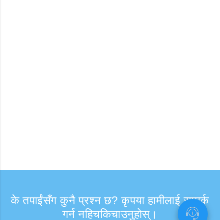
के तपाईंसँग कुनै प्रश्न छ? कृपया हामीलाई सम्पर्क
गर्न नहिचकिचाउनुहोस्।