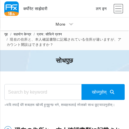
कर्पोरेट साझेदारी
लग इन
More
गृह
सहयोग केन्द्र
प्राय: सोधिने प्रश्न
現在の住所と、本人確認書類に記載されている住所が違いますが、ア
カウント開設はできますか？
सोधपुछ
खोज्नुहोस्
※
यदि तपाइँ धेरै शब्दहरू खोज्दै हुनुहुन्छ भने, शब्दहरूलाई स्पेसको साथ छुट्यााउनुहोस्।