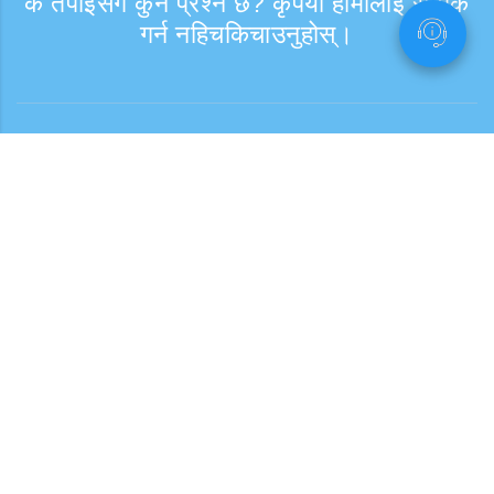
के तपाईंसँग कुनै प्रश्न छ? कृपया हामीलाई सम्पर्क
गर्न नहिचकिचाउनुहोस्।
सोधपुछ
समर्थन समय: हप्ता दिन 9:30 - 17:30
टोल फ्री नम्बर
0120-808-774
विदेशबाट (※शुल्क सहित)
+81-3-6807-5775