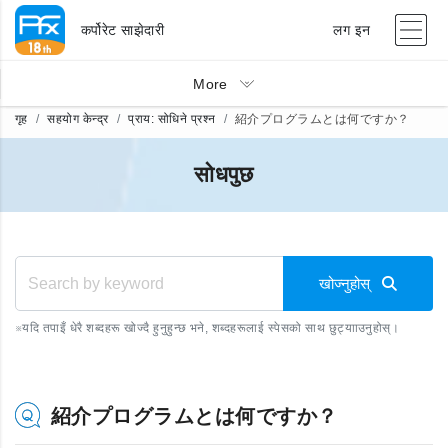
कर्पोरेट साझेदारी
लग इन
More
गृह
सहयोग केन्द्र
प्राय: सोधिने प्रश्न
紹介プログラムとは何ですか？
सोधपुछ
खोज्नुहोस्
※
यदि तपाइँ धेरै शब्दहरू खोज्दै हुनुहुन्छ भने, शब्दहरूलाई स्पेसको साथ छुट्यााउनुहोस्।
紹介プログラムとは何ですか？