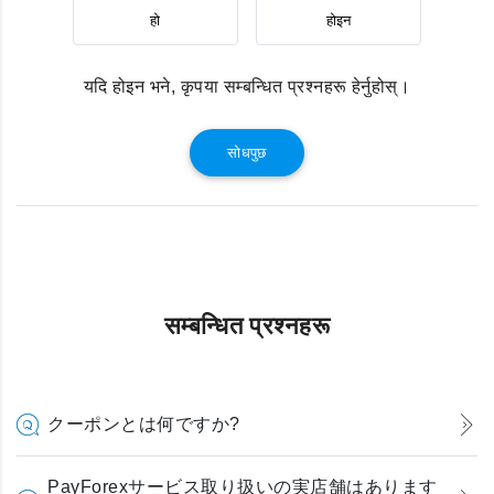
हो
होइन
यदि होइन भने, कृपया सम्बन्धित प्रश्नहरू हेर्नुहोस्।
सोधपुछ
सम्बन्धित प्रश्नहरू
クーポンとは何ですか?
PayForexサービス取り扱いの実店舗はあります