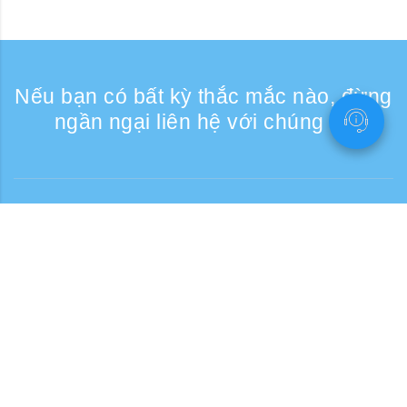
Nếu bạn có bất kỳ thắc mắc nào, đừng
ngần ngại liên hệ với chúng tôi
Liên lạc
Giờ tiếp nhận điện thoại: Các ngày trong
tuần 9:30 - 17:30
Số điện thoại miễn phí
0120-808-774