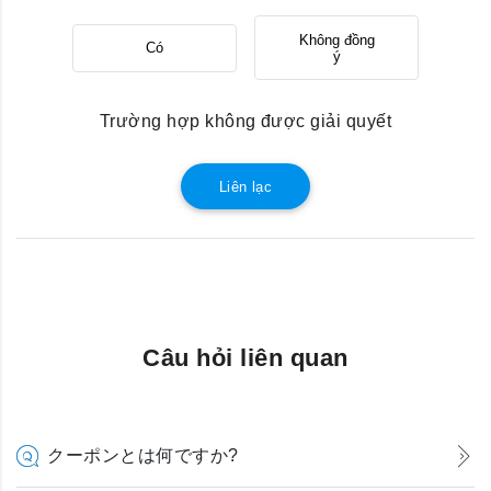
Không đồng
Có
ý
Trường hợp không được giải quyết
Liên lạc
Câu hỏi liên quan
クーポンとは何ですか?