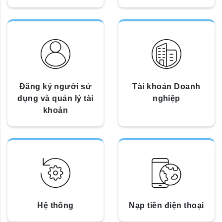
Đăng ký người sử
Tài khoản Doanh
dụng và quản lý tài
nghiệp
khoản
Hệ thống
Nạp tiền điện thoại