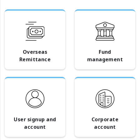
Overseas
Fund
Remittance
management
User signup and
Corporate
account
account