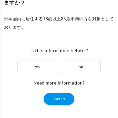
ますか？
日本国内に居住する18歳以上85歳未満の方を対象として
おります。
Is this information helpful?
Yes
No
Need more information?
Contact