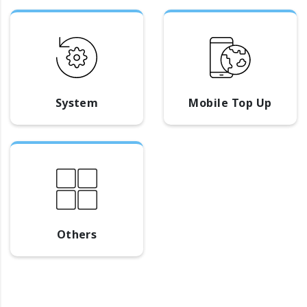
System
Mobile Top Up
Others