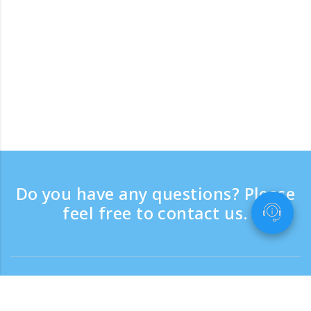
Do you have any questions? Please
feel free to contact us.
Contact