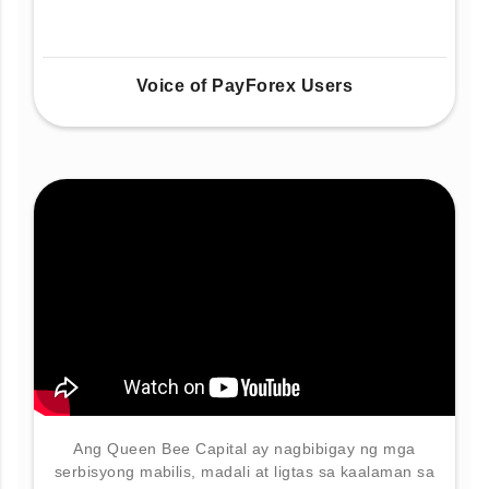
Voice of PayForex Users
Ang Queen Bee Capital ay nagbibigay ng mga
serbisyong mabilis, madali at ligtas sa kaalaman sa