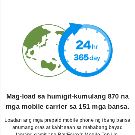
Mag-load sa humigit-kumulang 870 na
mga mobile carrier sa 151 mga bansa.
Loadan ang mga prepaid mobile phone ng ibang bansa
anumang oras at kahit saan sa mababang bayad
lamang gamit ang PayForex′s Mobile Top Up.