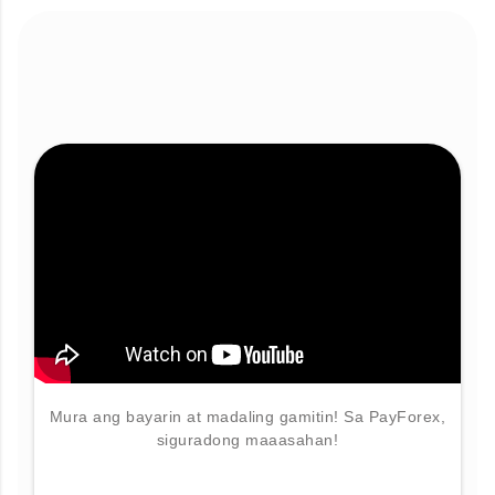
Mura ang bayarin at madaling gamitin! Sa PayForex,
siguradong maaasahan!