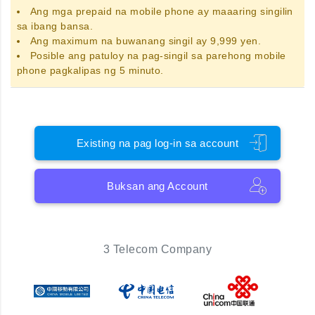
Ang
mga prepaid na mobile phone
ay maaaring singilin
sa ibang bansa.
Ang maximum na buwanang singil ay 9,999 yen.
Posible ang patuloy na pag-singil sa parehong mobile
phone pagkalipas ng 5 minuto.
Existing na pag log-in sa account
Buksan ang Account
3 Telecom Company