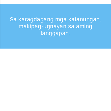
Sa karagdagang mga katanungan,
makipag-ugnayan sa aming
tanggapan.
Kumontak
Support: Weekdays 9:30 -17:30
Toll-free number
0120-808-774
From overseas (※may bayad)