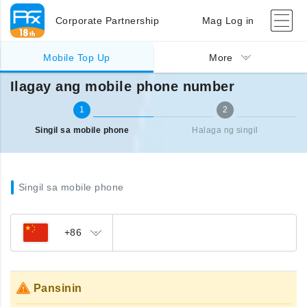
Corporate Partnership
Mag Log in
Singil sa ibang bansa (mobile)
Ilagay ang mobile phone number
Mobile Top Up
More
Ilagay ang mobile phone number
1
2
Singil sa mobile phone
Halaga ng singil
Singil sa mobile phone
+86
Pansinin