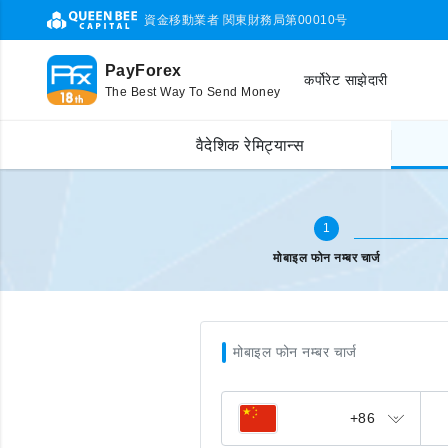
資金移動業者 関東財務局第00010号
PayForex
कर्पोरेट साझेदारी
The Best Way To Send Money
मोबाइल टप अप
फोन नम्बर प्रविष्ट
वैदेशिक रेमिट्यान्स
1
मोबाइल फोन नम्बर चार्ज
मोबाइल फोन नम्बर चार्ज
+86