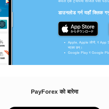
केवल एक ट्यापमा सजिलै पैसा पठाउन 
डाउनलोड गर्न यहाँ क्लिक गर्न
Apple, Apple लोगो, र App Stor
भएका छन्।
Google Play र Google Play 
PayForex को बारेमा