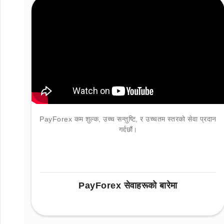
PayForex कम शुल्क, उच्च सन्तुष्टि, र उच्चतम स्तरको सेवा प्रदान
गर्दछौं।
PayForex सेवाहरूको बारेमा