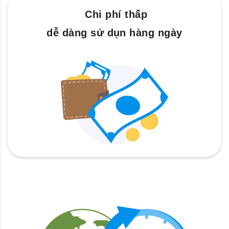
Chi phí thấp
dễ dàng sử dụn hàng ngày