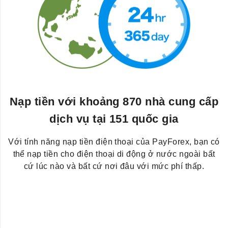
Nạp tiền với khoảng 870 nhà cung cấp
dịch vụ tại 151 quốc gia
Với tính năng nạp tiền điện thoại của PayForex, bạn có
thể nạp tiền cho điện thoại di động ở nước ngoài bất
cứ lúc nào và bất cứ nơi đâu với mức phí thấp.