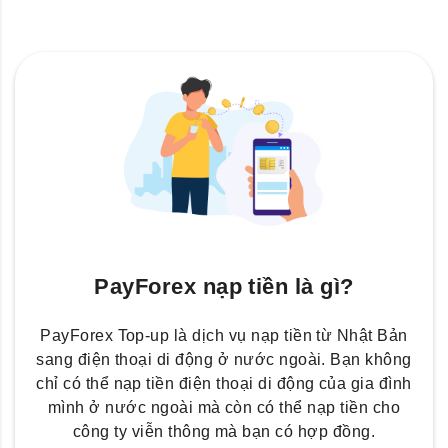
PayForex nạp tiền là gì?
PayForex Top-up là dịch vụ nạp tiền từ Nhật Bản
sang điện thoại di động ở nước ngoài. Bạn không
chỉ có thể nạp tiền điện thoại di động của gia đình
mình ở nước ngoài mà còn có thể nạp tiền cho
công ty viễn thông mà bạn có hợp đồng.