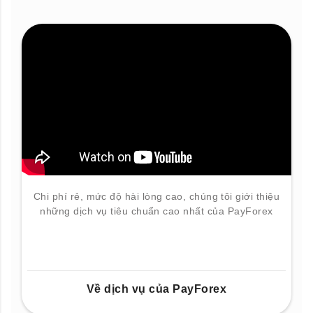
Chi phí rẻ, mức độ hài lòng cao, chúng tôi giới thiệu
những dịch vụ tiêu chuẩn cao nhất của PayForex
Về dịch vụ của PayForex