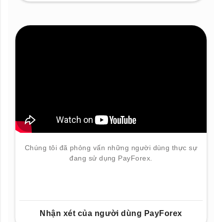
Chúng tôi đã phỏng vấn những người dùng thực sự
đang sử dụng PayForex.
Nhận xét của người dùng PayForex