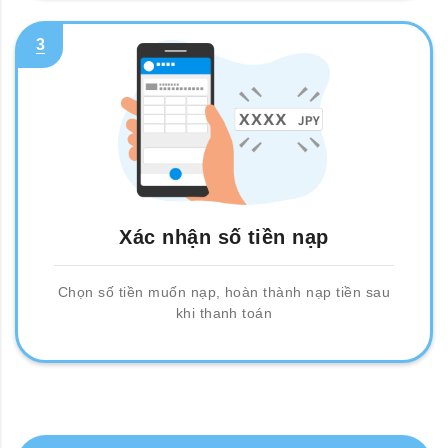
3
Xác nhận số tiền nạp
Chọn số tiền muốn nạp, hoàn thành nạp tiền sau
khi thanh toán