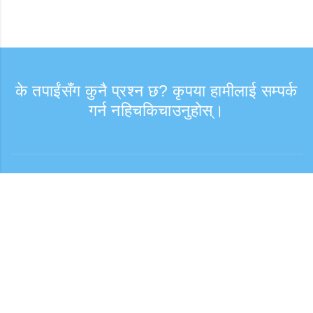
के तपाईंसँग कुनै प्रश्न छ? कृपया हामीलाई सम्पर्क
गर्न नहिचकिचाउनुहोस्।
सोधपुछ
समर्थन समय: हप्ता दिन 9:30 - 17:30
टोल फ्री नम्बर
0120-808-774