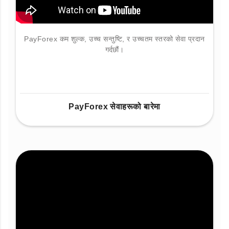
PayForex कम शुल्क, उच्च सन्तुष्टि, र उच्चतम स्तरको सेवा प्रदान
गर्दछौं।
PayForex सेवाहरूको बारेमा