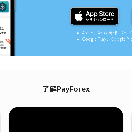
Apple、Apple商标、App
Google Play、Google
了解PayForex