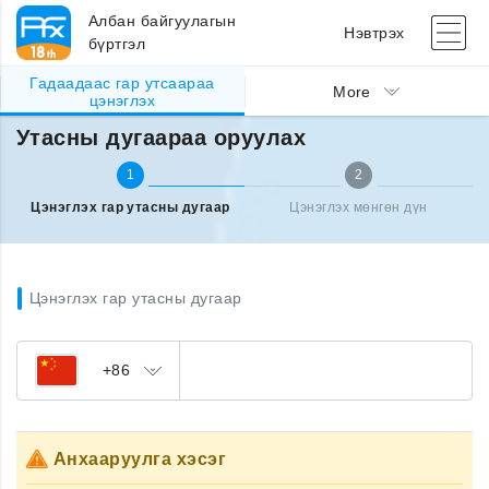
Албан байгуулагын
Нэвтрэх
бүртгэл
Гадаадаас гар утсаараа
Гадаад улсаас утсаа цэнэглэх
Утасны дугаараа оруулах
More
цэнэглэх
Утасны дугаараа оруулах
1
2
Цэнэглэх гар утасны дугаар
Цэнэглэх мөнгөн дүн
Цэнэглэх гар утасны дугаар
+86
Анхааруулга хэсэг