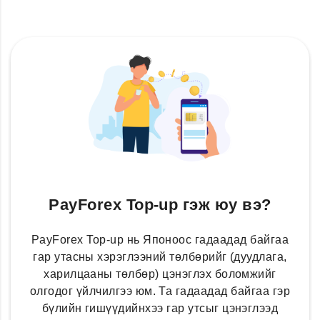
PayForex Top-up гэж юу вэ?
PayForex Top-up нь Японоос гадаадад байгаа
гар утасны хэрэглээний төлбөрийг (дуудлага,
харилцааны төлбөр) цэнэглэх боломжийг
олгодог үйлчилгээ юм. Та гадаадад байгаа гэр
бүлийн гишүүдийнхээ гар утсыг цэнэглээд