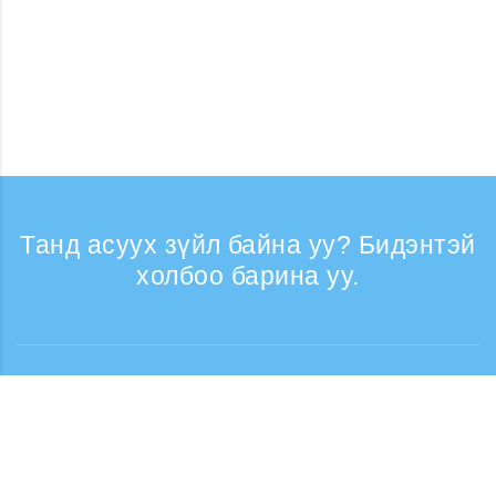
Танд асуух зүйл байна уу? Бидэнтэй
холбоо барина уу.
Лавлагаа
Утасны дуудлага хүлээн авах цаг: Ажлын
өдрүүдэд 9:30 - 17:30