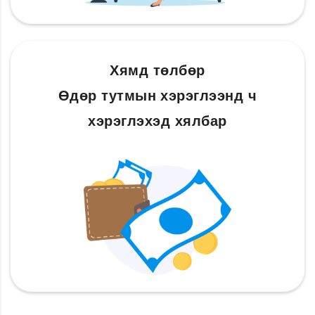
Хямд төлбөр
Өдөр тутмын хэрэглээнд ч
хэрэглэхэд хялбар