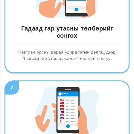
Гадаад гар утасны төлбөрийг
сонгох
Нэвтрэн орсны дараа удирдлагын дэлгэц дээр
"Гадаад гар утас цэнэглэх"-ийг сонгоно уу.
2