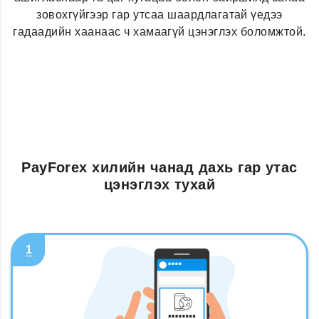
зовохгүйгээр гар утсаа шаардлагатай үедээ
гадаадийн хаанаас ч хамаагүй цэнэглэх боломжтой.
PayForex хилийн чанад дахь гар утас
цэнэглэх тухай
1