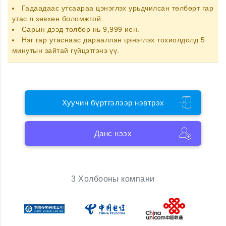
Гадаадаас утсаараа цэнэглэх
урьдчилсан төлбөрт гар
утас
л зөвхөн боломжтой.
Сарын дээд төлбөр нь 9,999 иен.
Нэг гар утаснаас дарааллан цэнэглэх тохиолдолд 5
минутын зайтай гүйцэтгэнэ үү.
Хуучин бүртгэлээр нэвтрэх
Данс нээх
3 Холбооны компани