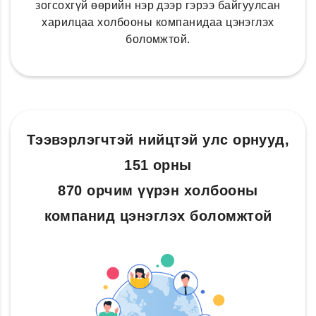
зогсохгүй өөрийн нэр дээр гэрээ байгуулсан
харилцаа холбооны компанидаа цэнэглэх
боломжтой.
Тээвэрлэгчтэй нийцтэй улс орнууд,
151 орны
870 орчим үүрэн холбооны
компанид цэнэглэх боломжтой