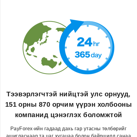
Тээвэрлэгчтэй нийцтэй улс орнууд,
151 орны 870 орчим үүрэн холбооны
компанид цэнэглэх боломжтой
PayForex-ийн гадаад дахь гар утасны төлбөрийг
ашигласнаар та цаг хугацаа болон байршилд санаа