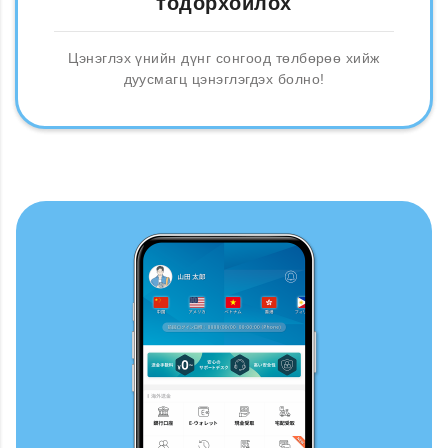
тодорхойлох
Цэнэглэх үнийн дүнг сонгоод төлбөрөө хийж
дуусмагц цэнэглэгдэх болно!