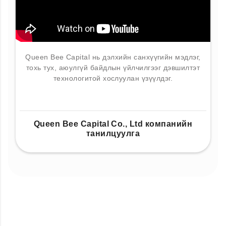
Queen Bee Capital нь дэлхийн санхүүгийн мэдлэг,
тохь тух, аюулгүй байдлын үйлчилгээг дэвшилтэт
технологитой хослуулан үзүүлдэг.
Queen Bee Capital Co., Ltd компанийн
танилцуулга