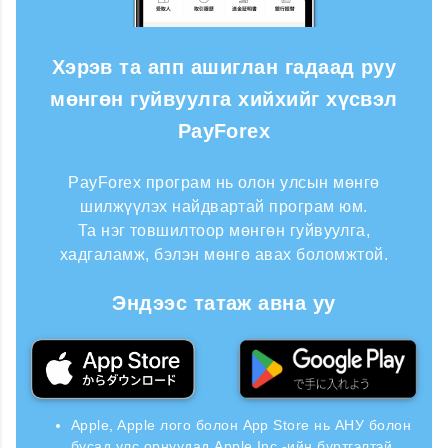
Хэрэв та апп ашиглан гадаад руу
мөнгөн гуйвуулга хийхийг хүсвэл
PayForex
PayForex програм нь олон улсын мөнгө
шилжүүлэх найдвартай програм юм.
Та нэг товшилтоор мөнгөн гуйвуулга,
хадгаламж, бэлэн мөнгө авах боломжтой.
Эндээс татаж авна уу
Apple, Apple лого болон App Store нь АНУ болон
бусад улс орнуудад Apple Inc.-ийн бүртгэлтэй