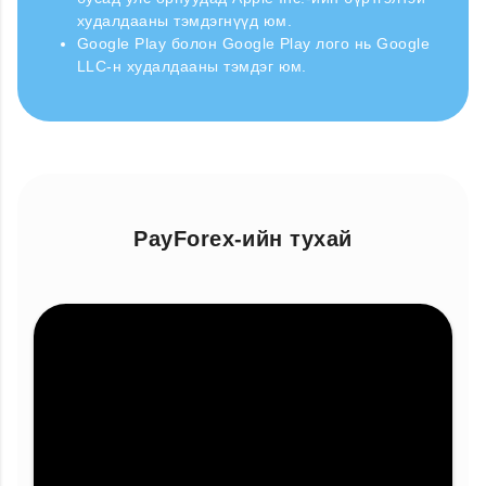
худалдааны тэмдэгнүүд юм.
Google Play болон Google Play лого нь Google
LLC-н худалдааны тэмдэг юм.
PayForex-ийн тухай