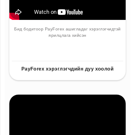
Бид бодитоор PayForex ашигладаг хэрэглэгчидтэй
ярилцлага хийсэн
PayForex хэрэглэгчдийн дуу хоолой