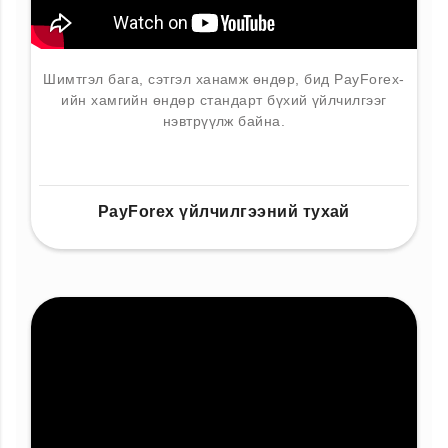
Шимтгэл бага, сэтгэл ханамж өндөр, бид PayForex-
ийн хамгийн өндөр стандарт бүхий үйлчилгээг
нэвтрүүлж байна.
PayForex үйлчилгээний тухай