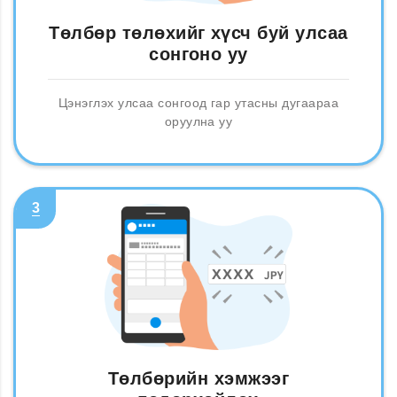
Төлбөр төлөхийг хүсч буй улсаа
сонгоно уу
Цэнэглэх улсаа сонгоод гар утасны дугаараа
оруулна уу
3
Төлбөрийн хэмжээг