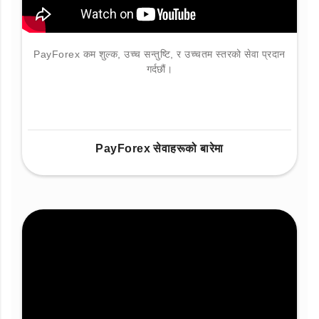
PayForex कम शुल्क, उच्च सन्तुष्टि, र उच्चतम स्तरको सेवा प्रदान
गर्दछौं।
PayForex सेवाहरूको बारेमा