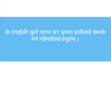
के तपाईंसँग कुनै प्रश्न छ? कृपया हामीलाई सम्पर्क
गर्न नहिचकिचाउनुहोस्।
सोधपुछ
समर्थन समय: हप्ता दिन 9:30 - 17:30
टोल फ्री नम्बर
0120-808-774