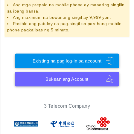
Ang
mga prepaid na mobile phone
ay maaaring singilin
sa ibang bansa.
Ang maximum na buwanang singil ay 9,999 yen.
Posible ang patuloy na pag-singil sa parehong mobile
phone pagkalipas ng 5 minuto.
Existing na pag log-in sa account
Buksan ang Account
3 Telecom Company