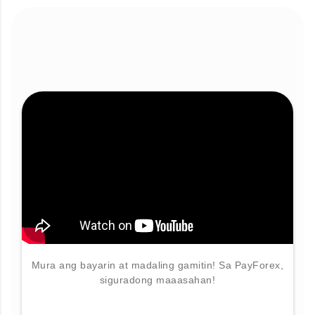
Mura ang bayarin at madaling gamitin! Sa PayForex,
siguradong maaasahan!