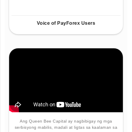
Voice of PayForex Users
Ang Queen Bee Capital ay nagbibigay ng mga
serbisyong mabilis, madali at ligtas sa kaalaman sa