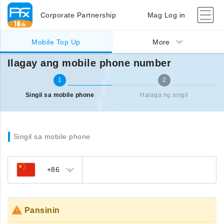
Corporate Partnership
Mag Log in
Singil sa ibang bansa (mobile)
Ilagay ang mobile phone number
Mobile Top Up
More
Ilagay ang mobile phone number
1
2
Singil sa mobile phone
Halaga ng singil
Singil sa mobile phone
+86
Pansinin