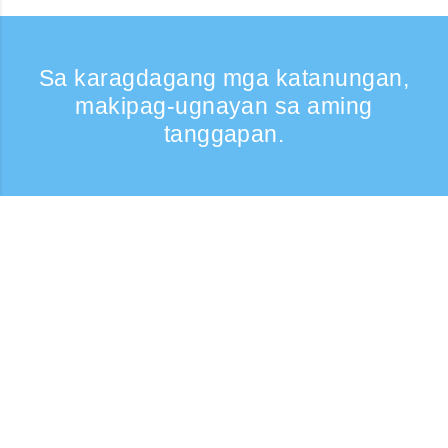
Sa karagdagang mga katanungan,
makipag-ugnayan sa aming
tanggapan.
Kumontak
Support: Weekdays 9:30 -17:30
Toll-free number
0120-808-774
From overseas (※may bayad)