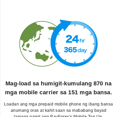
Mag-load sa humigit-kumulang 870 na
mga mobile carrier sa 151 mga bansa.
Loadan ang mga prepaid mobile phone ng ibang bansa
anumang oras at kahit saan sa mababang bayad
lamang gamit ang PayForex′s Mobile Top Up.