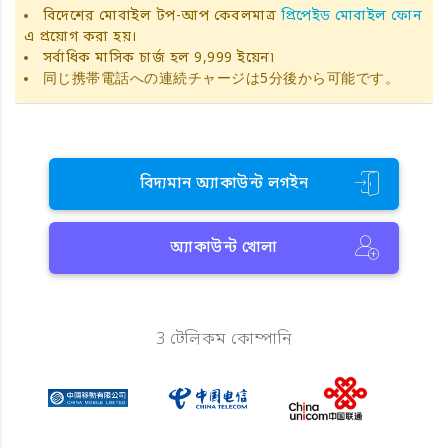
বিদেশের মোবাইল টপ-আপ কেবলমাত্র
প্রিপেইড মোবাইল ফোন
এ প্রয়োগ করা হয়।
সর্বাধিক মাসিক চার্জ হল 9,999 ইয়েন৷
同じ携帯電話への連続チャージは5分後から可能です。
বিদ্যমান অ্যাকাউন্ট লগইন
অ্যাকাউন্ট খোলা
3 টেলিকম কোম্পানি