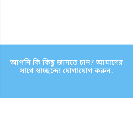
আপনি কি কিছু জানতে চান? আমাদের
সাথে স্বাচ্ছন্দ্যে যোগাযোগ করুন.
যোগাযোগ
সাপোর্ট টাইম সপ্তাহের দিন 9:30 - 17:30
টোল ফ্রি নম্বর