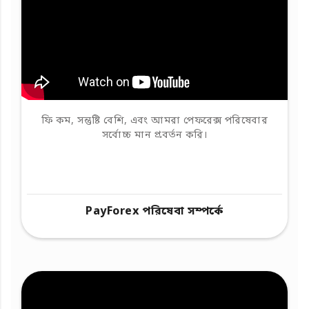
ফি কম, সন্তুষ্টি বেশি, এবং আমরা পেফরেক্স পরিষেবার
সর্বোচ্চ মান প্রবর্তন করি।
PayForex পরিষেবা সম্পর্কে