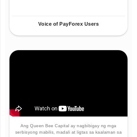
Voice of PayForex Users
Ang Queen Bee Capital ay nagbibigay ng mga
serbisyong mabilis, madali at ligtas sa kaalaman sa