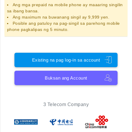
Ang
mga prepaid na mobile phone
ay maaaring singilin
sa ibang bansa.
Ang maximum na buwanang singil ay 9,999 yen.
Posible ang patuloy na pag-singil sa parehong mobile
phone pagkalipas ng 5 minuto.
Existing na pag log-in sa account
Buksan ang Account
3 Telecom Company