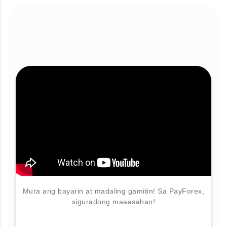
Mura ang bayarin at madaling gamitin! Sa PayForex,
siguradong maaasahan!