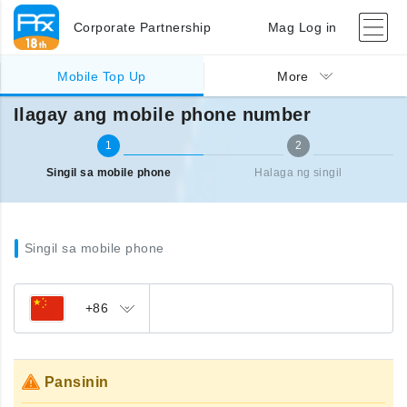
Corporate Partnership
Mag Log in
Singil sa ibang bansa (mobile)
Ilagay ang mobile phone number
Mobile Top Up
More
Ilagay ang mobile phone number
1
2
Singil sa mobile phone
Halaga ng singil
Singil sa mobile phone
+86
Pansinin