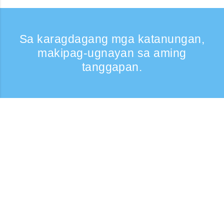
Sa karagdagang mga katanungan,
makipag-ugnayan sa aming
tanggapan.
Kumontak
Support: Weekdays 9:30 -17:30
Toll-free number
0120-808-774
From overseas (※may bayad)