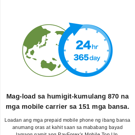
Mag-load sa humigit-kumulang 870 na
mga mobile carrier sa 151 mga bansa.
Loadan ang mga prepaid mobile phone ng ibang bansa
anumang oras at kahit saan sa mababang bayad
lamang gamit ang PayForex′s Mobile Top Up.