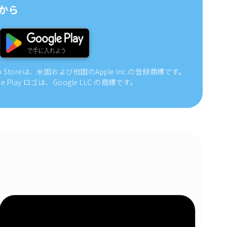
から
pp Storeは、米国および他国のApple Inc.の登録商標です。
gle Play ロゴは、Google LLC の商標です。