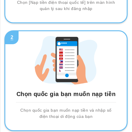
Chọn [Nạp tiền điện thoại quốc tế] trên màn hình
quản lý sau khi đăng nhập
2
Chọn quốc gia bạn muốn nạp tiền
Chọn quốc gia bạn muốn nạp tiền và nhập số
điện thoại di động của bạn