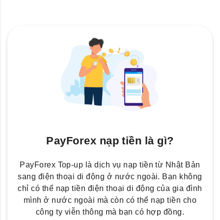
PayForex nạp tiền là gì?
PayForex Top-up là dịch vụ nạp tiền từ Nhật Bản
sang điện thoại di động ở nước ngoài. Bạn không
chỉ có thể nạp tiền điện thoại di động của gia đình
mình ở nước ngoài mà còn có thể nạp tiền cho
công ty viễn thông mà bạn có hợp đồng.