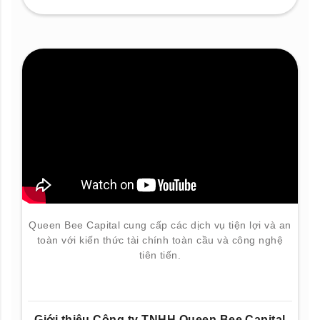
Queen Bee Capital cung cấp các dịch vụ tiện lợi và an
toàn với kiến thức tài chính toàn cầu và công nghệ
tiên tiến.
Giới thiệu Công ty TNHH Queen Bee Capital