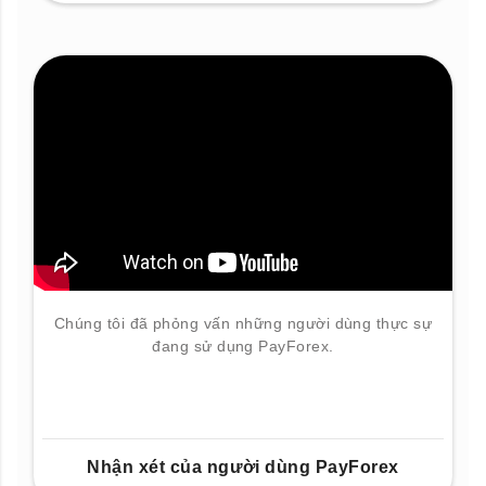
Chúng tôi đã phỏng vấn những người dùng thực sự
đang sử dụng PayForex.
Nhận xét của người dùng PayForex