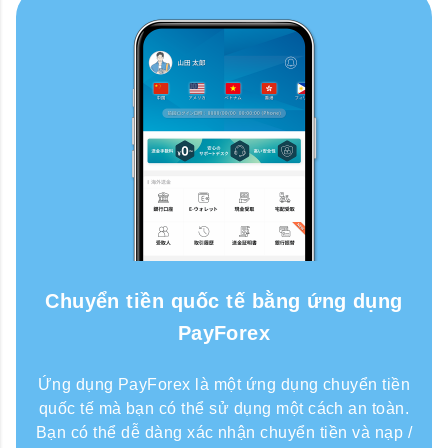
Chuyển tiền quốc tế bằng ứng dụng
PayForex
Ứng dụng PayForex là một ứng dụng chuyển tiền
quốc tế mà bạn có thể sử dụng một cách an toàn.
Bạn có thể dễ dàng xác nhận chuyển tiền và nạp /