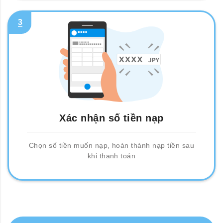
3
Xác nhận số tiền nạp
Chọn số tiền muốn nạp, hoàn thành nạp tiền sau
khi thanh toán