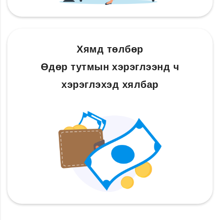
Хямд төлбөр
Өдөр тутмын хэрэглээнд ч
хэрэглэхэд хялбар