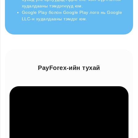
худалдааны тэмдэгнүүд юм.
Google Play болон Google Play лого нь Google
LLC-н худалдааны тэмдэг юм.
PayForex-ийн тухай