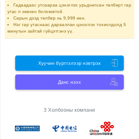
Гадаадаас утсаараа цэнэглэх
урьдчилсан төлбөрт гар
утас
л зөвхөн боломжтой.
Сарын дээд төлбөр нь 9,999 иен.
Нэг гар утаснаас дарааллан цэнэглэх тохиолдолд 5
минутын зайтай гүйцэтгэнэ үү.
Хуучин бүртгэлээр нэвтрэх
Данс нээх
3 Холбооны компани