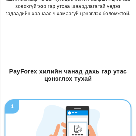
зовохгүйгээр гар утсаа шаардлагатай үедээ
гадаадийн хаанаас ч хамаагүй цэнэглэх боломжтой.
PayForex хилийн чанад дахь гар утас
цэнэглэх тухай
1