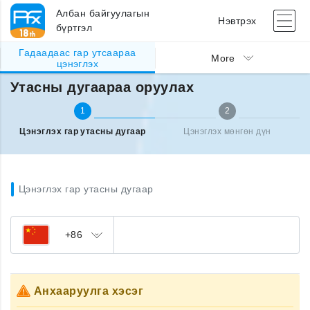
Албан байгуулагын
Нэвтрэх
бүртгэл
Гадаадаас гар утсаараа
Гадаад улсаас утсаа цэнэглэх
Утасны дугаараа оруулах
More
цэнэглэх
Утасны дугаараа оруулах
1
2
Цэнэглэх гар утасны дугаар
Цэнэглэх мөнгөн дүн
Цэнэглэх гар утасны дугаар
+86
Анхааруулга хэсэг