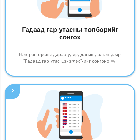
Гадаад гар утасны төлбөрийг
сонгох
Нэвтрэн орсны дараа удирдлагын дэлгэц дээр
"Гадаад гар утас цэнэглэх"-ийг сонгоно уу.
2