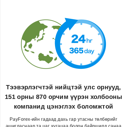
Тээвэрлэгчтэй нийцтэй улс орнууд,
151 орны 870 орчим үүрэн холбооны
компанид цэнэглэх боломжтой
PayForex-ийн гадаад дахь гар утасны төлбөрийг
ашигласнаар та цаг хугацаа болон байршилд санаа