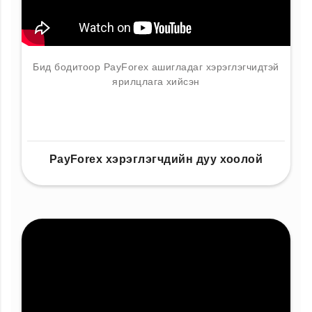
Бид бодитоор PayForex ашигладаг хэрэглэгчидтэй
ярилцлага хийсэн
PayForex хэрэглэгчдийн дуу хоолой