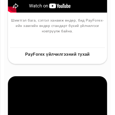
Шимтгэл бага, сэтгэл ханамж өндөр, бид PayForex-
ийн хамгийн өндөр стандарт бүхий үйлчилгээг
нэвтрүүлж байна.
PayForex үйлчилгээний тухай