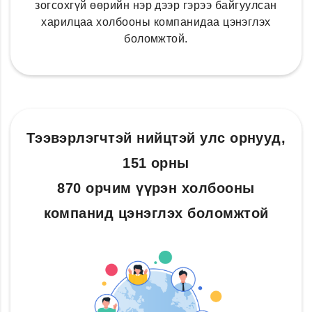
зогсохгүй өөрийн нэр дээр гэрээ байгуулсан
харилцаа холбооны компанидаа цэнэглэх
боломжтой.
Тээвэрлэгчтэй нийцтэй улс орнууд,
151 орны
870 орчим үүрэн холбооны
компанид цэнэглэх боломжтой