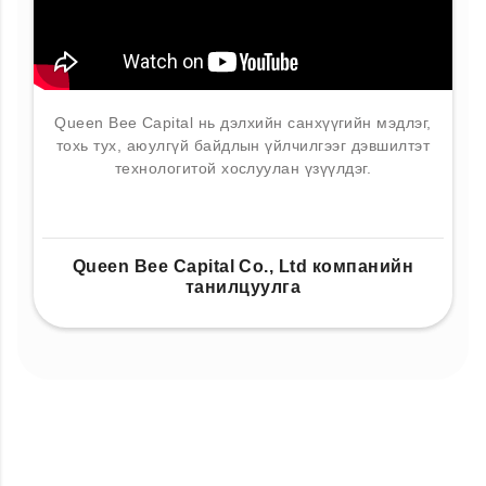
Queen Bee Capital нь дэлхийн санхүүгийн мэдлэг,
тохь тух, аюулгүй байдлын үйлчилгээг дэвшилтэт
технологитой хослуулан үзүүлдэг.
Queen Bee Capital Co., Ltd компанийн
танилцуулга