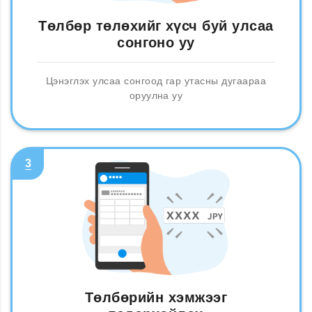
Төлбөр төлөхийг хүсч буй улсаа
сонгоно уу
Цэнэглэх улсаа сонгоод гар утасны дугаараа
оруулна уу
3
Төлбөрийн хэмжээг