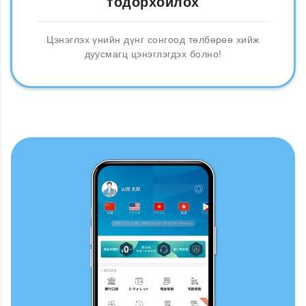
тодорхойлох
Цэнэглэх үнийн дүнг сонгоод төлбөрөө хийж
дуусмагц цэнэглэгдэх болно!