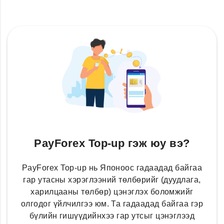
PayForex Top-up гэж юу вэ?
PayForex Top-up нь Японоос гадаадад байгаа
гар утасны хэрэглээний төлбөрийг (дуудлага,
харилцааны төлбөр) цэнэглэх боломжийг
олгодог үйлчилгээ юм. Та гадаадад байгаа гэр
бүлийн гишүүдийнхээ гар утсыг цэнэглээд