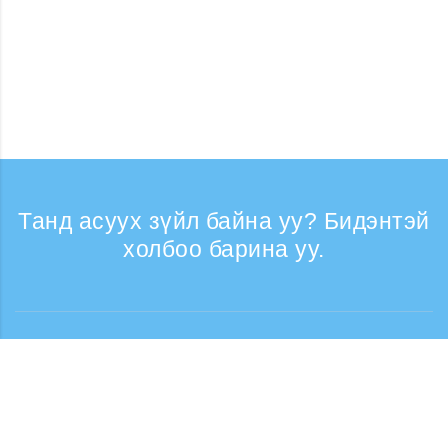
Танд асуух зүйл байна уу? Бидэнтэй
холбоо барина уу.
Лавлагаа
Утасны дуудлага хүлээн авах цаг: Ажлын
өдрүүдэд 9:30 - 17:30