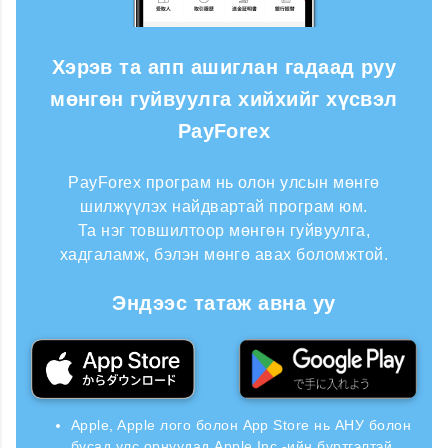
Хэрэв та апп ашиглан гадаад руу
мөнгөн гуйвуулга хийхийг хүсвэл
PayForex
PayForex програм нь олон улсын мөнгө
шилжүүлэх найдвартай програм юм.
Та нэг товшилтоор мөнгөн гуйвуулга,
хадгаламж, бэлэн мөнгө авах боломжтой.
Эндээс татаж авна уу
Apple, Apple лого болон App Store нь АНУ болон
бусад улс орнуудад Apple Inc.-ийн бүртгэлтэй