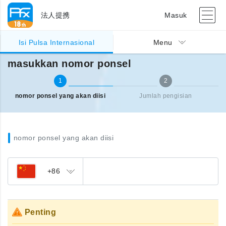
法人提携
Masuk
Pengisian pulsa Internasional
masukkan nomor ponsel
Isi Pulsa Internasional
Menu
masukkan nomor ponsel
1
2
nomor ponsel yang akan diisi
Jumlah pengisian
nomor ponsel yang akan diisi
+86
Penting