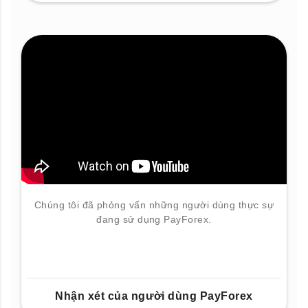
Chúng tôi đã phỏng vấn những người dùng thực sự
đang sử dụng PayForex.
Nhận xét của người dùng PayForex