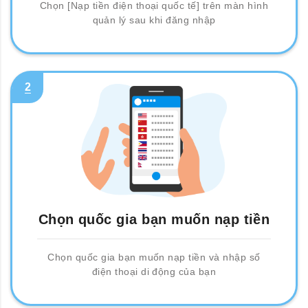
Chọn [Nạp tiền điện thoại quốc tế] trên màn hình
quản lý sau khi đăng nhập
2
Chọn quốc gia bạn muốn nạp tiền
Chọn quốc gia bạn muốn nạp tiền và nhập số
điện thoại di động của bạn