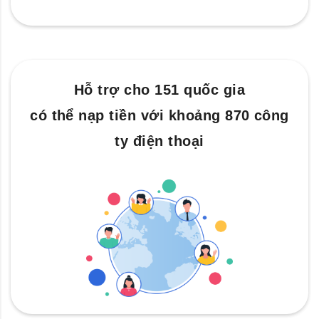
Hỗ trợ cho 151 quốc gia
có thể nạp tiền với khoảng 870 công
ty điện thoại