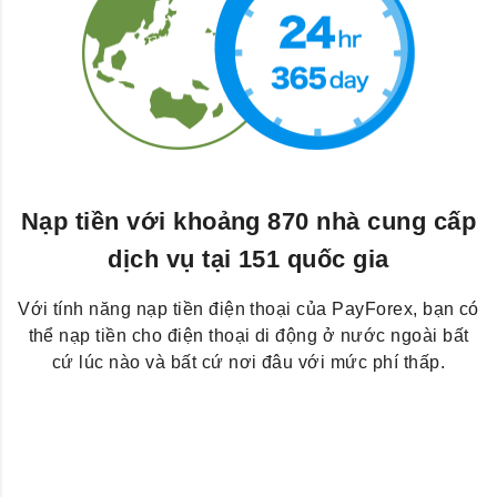
Nạp tiền với khoảng 870 nhà cung cấp
dịch vụ tại 151 quốc gia
Với tính năng nạp tiền điện thoại của PayForex, bạn có
thể nạp tiền cho điện thoại di động ở nước ngoài bất
cứ lúc nào và bất cứ nơi đâu với mức phí thấp.