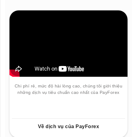
Chi phí rẻ, mức độ hài lòng cao, chúng tôi giới thiệu
những dịch vụ tiêu chuẩn cao nhất của PayForex
Về dịch vụ của PayForex