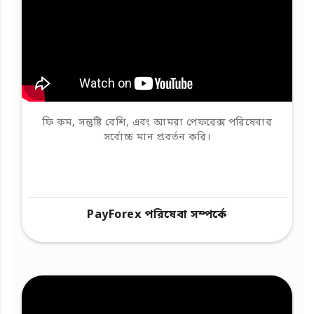
ফি কম, সন্তুষ্টি বেশি, এবং আমরা পেফরেক্স পরিষেবার
সর্বোচ্চ মান প্রবর্তন করি।
PayForex পরিষেবা সম্পর্কে