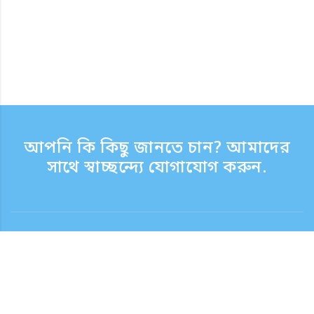
আপনি কি কিছু জানতে চান? আমাদের
সাথে স্বাচ্ছন্দ্যে যোগাযোগ করুন.
যোগাযোগ
সাপোর্ট টাইম সপ্তাহের দিন 9:30 - 17:30
টোল ফ্রি নম্বর