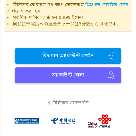
বিদেশের মোবাইল টপ-আপ কেবলমাত্র
প্রিপেইড মোবাইল ফোন
এ প্রয়োগ করা হয়।
সর্বাধিক মাসিক চার্জ হল 9,999 ইয়েন৷
同じ携帯電話への連続チャージは5分後から可能です。
বিদ্যমান অ্যাকাউন্ট লগইন
অ্যাকাউন্ট খোলা
3 টেলিকম কোম্পানি