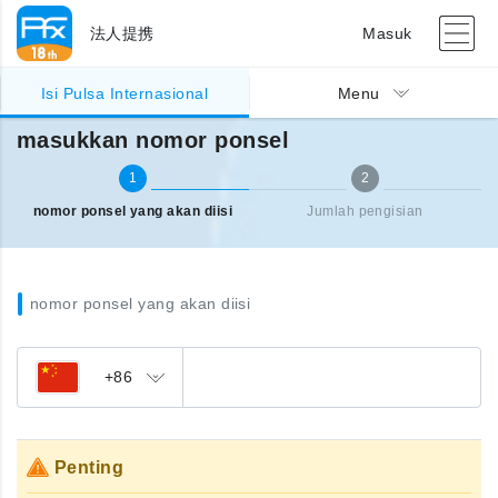
法人提携
Masuk
Pengisian pulsa Internasional
masukkan nomor ponsel
Isi Pulsa Internasional
Menu
masukkan nomor ponsel
1
2
nomor ponsel yang akan diisi
Jumlah pengisian
nomor ponsel yang akan diisi
+86
Penting