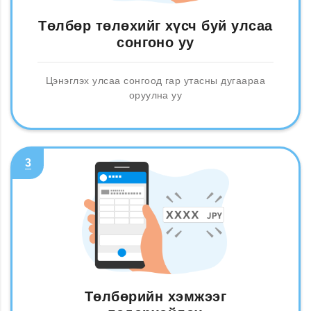
Төлбөр төлөхийг хүсч буй улсаа
сонгоно уу
Цэнэглэх улсаа сонгоод гар утасны дугаараа
оруулна уу
3
Төлбөрийн хэмжээг