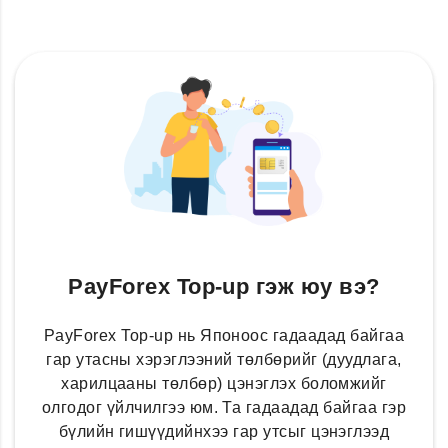
PayForex Top-up гэж юу вэ?
PayForex Top-up нь Японоос гадаадад байгаа
гар утасны хэрэглээний төлбөрийг (дуудлага,
харилцааны төлбөр) цэнэглэх боломжийг
олгодог үйлчилгээ юм. Та гадаадад байгаа гэр
бүлийн гишүүдийнхээ гар утсыг цэнэглээд