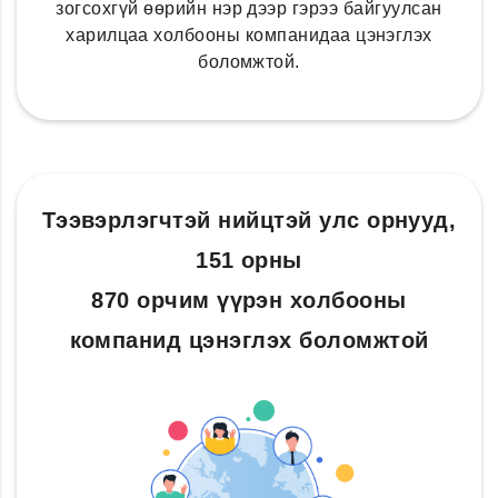
зогсохгүй өөрийн нэр дээр гэрээ байгуулсан
харилцаа холбооны компанидаа цэнэглэх
боломжтой.
Тээвэрлэгчтэй нийцтэй улс орнууд,
151 орны
870 орчим үүрэн холбооны
компанид цэнэглэх боломжтой