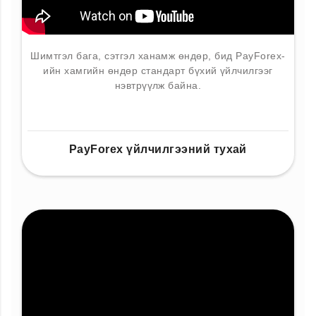
Шимтгэл бага, сэтгэл ханамж өндөр, бид PayForex-
ийн хамгийн өндөр стандарт бүхий үйлчилгээг
нэвтрүүлж байна.
PayForex үйлчилгээний тухай