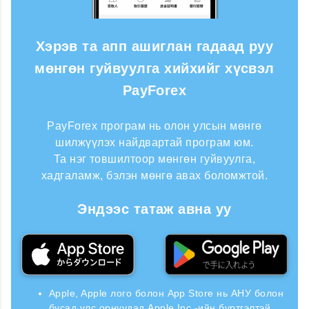
Хэрэв та апп ашиглан гадаад руу
мөнгөн гуйвуулга хийхийг хүсвэл
PayForex
PayForex програм нь олон улсын мөнгө
шилжүүлэх найдвартай програм юм.
Та нэг товшилтоор мөнгөн гуйвуулга,
хадгаламж, бэлэн мөнгө авах боломжтой.
Эндээс татаж авна уу
Apple, Apple лого болон App Store нь АНУ болон
бусад улс орнуудад Apple Inc.-ийн бүртгэлтэй