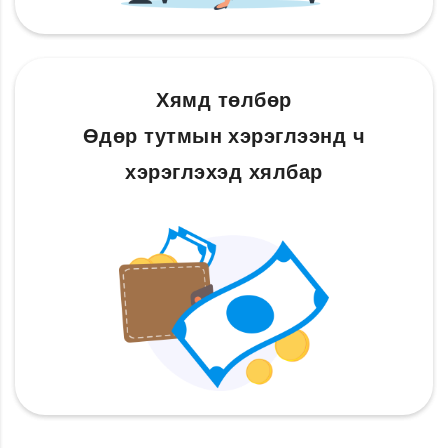
Хямд төлбөр
Өдөр тутмын хэрэглээнд ч
хэрэглэхэд хялбар