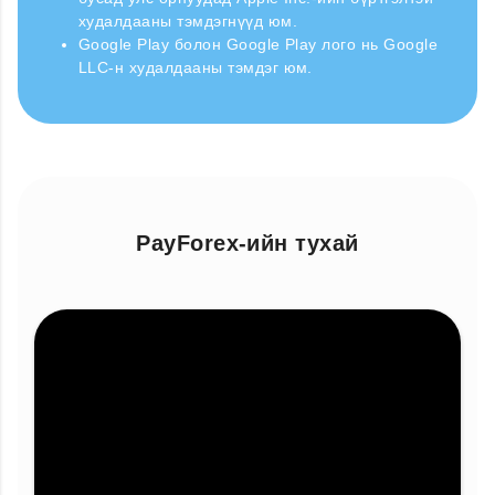
худалдааны тэмдэгнүүд юм.
Google Play болон Google Play лого нь Google
LLC-н худалдааны тэмдэг юм.
PayForex-ийн тухай