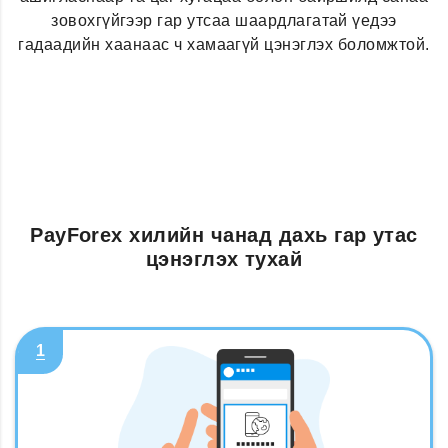
зовохгүйгээр гар утсаа шаардлагатай үедээ
гадаадийн хаанаас ч хамаагүй цэнэглэх боломжтой.
PayForex хилийн чанад дахь гар утас
цэнэглэх тухай
1