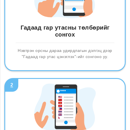
Гадаад гар утасны төлбөрийг
сонгох
Нэвтрэн орсны дараа удирдлагын дэлгэц дээр
"Гадаад гар утас цэнэглэх"-ийг сонгоно уу.
2