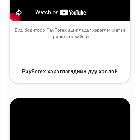
Бид бодитоор PayForex ашигладаг хэрэглэгчидтэй
ярилцлага хийсэн
PayForex хэрэглэгчдийн дуу хоолой