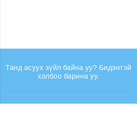
Танд асуух зүйл байна уу? Бидэнтэй
холбоо барина уу.
Лавлагаа
Утасны дуудлага хүлээн авах цаг: Ажлын
өдрүүдэд 9:30 - 17:30