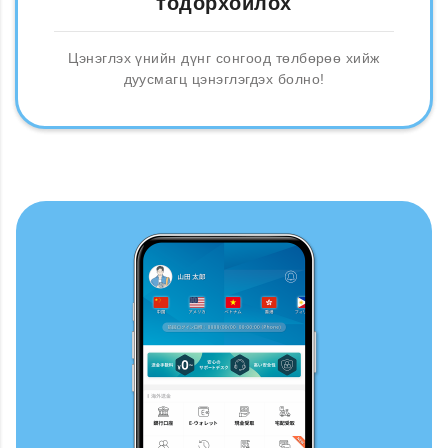
тодорхойлох
Цэнэглэх үнийн дүнг сонгоод төлбөрөө хийж
дуусмагц цэнэглэгдэх болно!