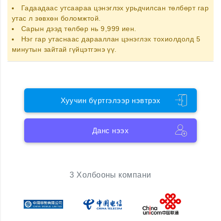
Гадаадаас утсаараа цэнэглэх
урьдчилсан төлбөрт гар
утас
л зөвхөн боломжтой.
Сарын дээд төлбөр нь 9,999 иен.
Нэг гар утаснаас дарааллан цэнэглэх тохиолдолд 5
минутын зайтай гүйцэтгэнэ үү.
Хуучин бүртгэлээр нэвтрэх
Данс нээх
3 Холбооны компани