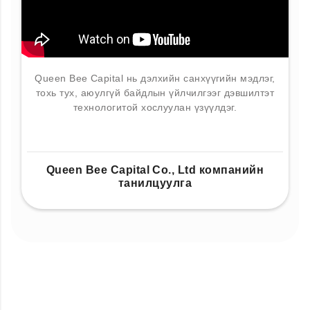
Queen Bee Capital нь дэлхийн санхүүгийн мэдлэг,
тохь тух, аюулгүй байдлын үйлчилгээг дэвшилтэт
технологитой хослуулан үзүүлдэг.
Queen Bee Capital Co., Ltd компанийн
танилцуулга