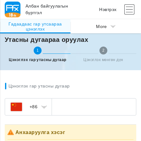
Албан байгуулагын
Нэвтрэх
бүртгэл
Гадаадаас гар утсаараа
Гадаад улсаас утсаа цэнэглэх
Утасны дугаараа оруулах
More
цэнэглэх
Утасны дугаараа оруулах
1
2
Цэнэглэх гар утасны дугаар
Цэнэглэх мөнгөн дүн
Цэнэглэх гар утасны дугаар
+86
Анхааруулга хэсэг