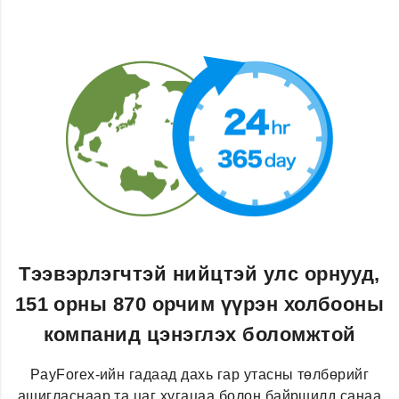
Тээвэрлэгчтэй нийцтэй улс орнууд,
151 орны 870 орчим үүрэн холбооны
компанид цэнэглэх боломжтой
PayForex-ийн гадаад дахь гар утасны төлбөрийг
ашигласнаар та цаг хугацаа болон байршилд санаа