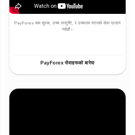
PayForex कम शुल्क, उच्च सन्तुष्टि, र उच्चतम स्तरको सेवा प्रदान
गर्दछौं।
PayForex सेवाहरूको बारेमा