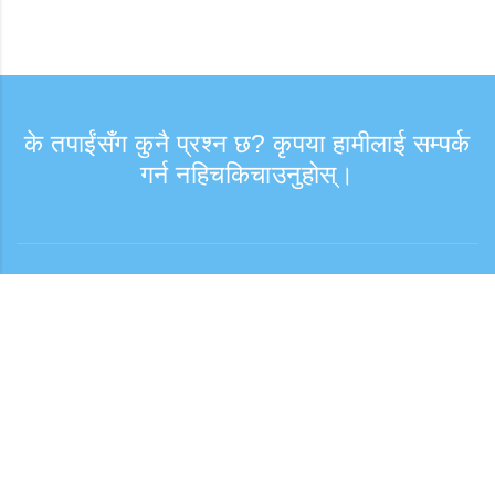
के तपाईंसँग कुनै प्रश्न छ? कृपया हामीलाई सम्पर्क
गर्न नहिचकिचाउनुहोस्।
सोधपुछ
समर्थन समय: हप्ता दिन 9:30 - 17:30
टोल फ्री नम्बर
0120-808-774