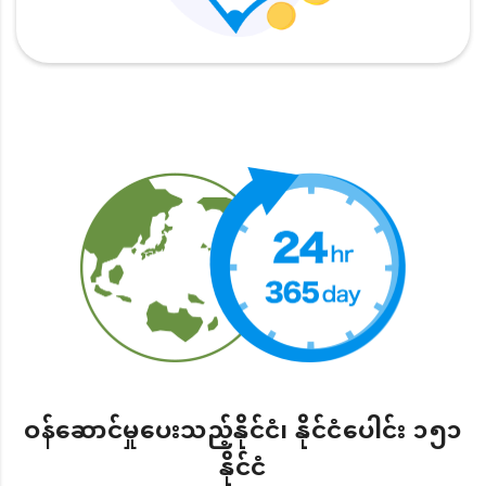
ဝန်ဆောင်မှုပေးသည့်နိုင်ငံ၊ နိုင်ငံပေါင်း ၁၅၁
နိုင်ငံ