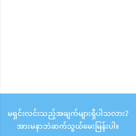
မရှင်းလင်းသည့်အချက်များရှိပါသလား?
အားမနာဘဲဆက်သွယ်မေးမြန်းပါ။