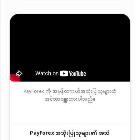
PayForex ကို အမှန်တကယ်အသုံးပြုသူများထံ
အင်တာဗျူးထားပါသည်။
PayForex အသုံးပြုသူများ၏ အသံ