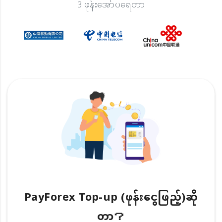
3 ဖုန်းအော်ပရေတာ
PayForex Top-up (ဖုန်းငွေဖြည့်)ဆို
တာ？