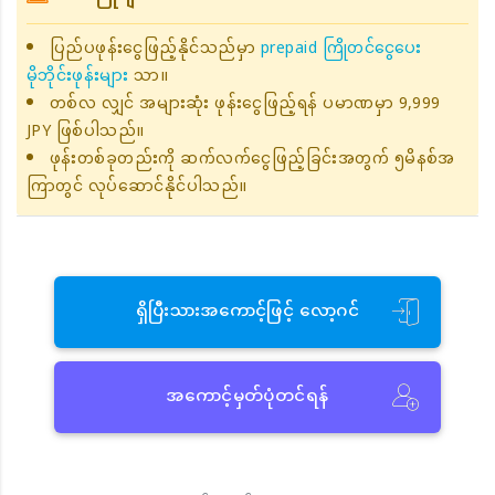
ပြည်ပဖုန်းငွေဖြည့်နိုင်သည်မှာ
prepaid ကြိုတင်ငွေပေး
မိုဘိုင်းဖုန်းများ
သာ။
တစ်လ လျှင် အများဆုံး ဖုန်းငွေဖြည့်ရန် ပမာဏမှာ 9,999
JPY ဖြစ်ပါသည်။
ဖုန်းတစ်ခုတည်းကို ဆက်လက်ငွေဖြည့်ခြင်းအတွက် ၅မိနစ်အ
ကြာတွင် လုပ်ဆောင်နိုင်ပါသည်။
ရှိပြီးသားအကောင့်ဖြင့် လော့ဂင်
အကောင့်မှတ်ပုံတင်ရန်