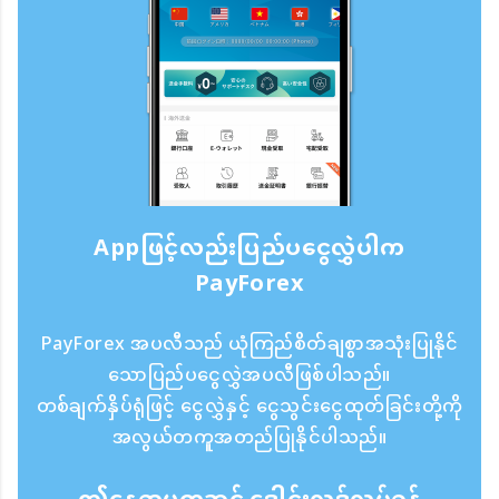
Appဖြင့်လည်းပြည်ပငွေလွှဲပါက
PayForex
PayForex အပလီသည် ယုံကြည်စိတ်ချစွာအသုံးပြုနိုင်
သောပြည်ပငွေလွှဲအပလီဖြစ်ပါသည်။
တစ်ချက်နှိပ်ရုံဖြင့် ငွေလွှဲနှင့် ငွေသွင်းငွေထုတ်ခြင်းတို့ကို
အလွယ်တကူအတည်ပြုနိုင်ပါသည်။