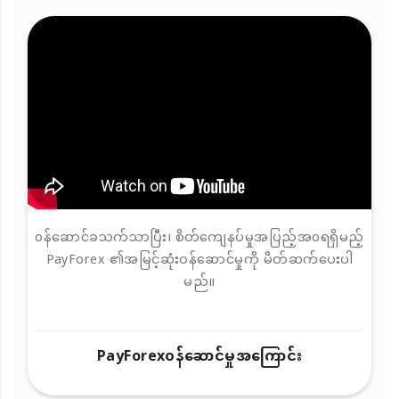
၀န်ဆောင်ခသက်သာပြီး၊ စိတ်ကျေနပ်မှုအပြည့်အ၀ရရှိမည့်
PayForex ၏အမြင့်ဆုံးဝန်ဆောင်မှုကို မိတ်ဆက်ပေးပါ
မည်။
PayForex၀န်ဆောင်မှုအကြောင်း