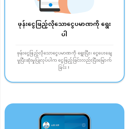
ဖုန်းငွေဖြည့်လိုသောငွေပမာဏကို ရွေး
ပါ
ဖုန်းငွေဖြည့်လိုသောငွေပမာဏကို ရွေးပြီး၊ ငွေပေးချေ
မှုပြီးဆုံးမှုပြုလုပ်ပါက ငွေဖြည့်ခြင်းလည်းပြီးမြောက်
ခြင်း！