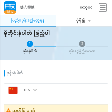
法人提携
လော့ဂင်
ပြည်ပဖုန်းငွေဖြည့်ရန်
မိုဘိုင်းနံပါတ် ဖြည့်ပါ
ပြည်ပဖုန်းငွေဖြည့်ရန်
ပိုမို၍
မိုဘိုင်းနံပါတ် ဖြည့်ပါ
1
2
ဖုန်းနံပါတ်
ဖုန်းငွေဖြည့်ပမာဏ
ဖုန်းနံပါတ်
+86
သတိပြုချက်