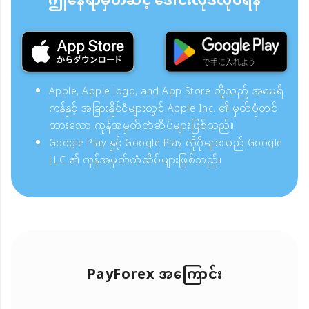
ဤနေရာမှတဆင့် ဒေါင်းလုဒ်လုပ်ရန်
Apple, Apple logo, and App Store တို့သည် အမေရိ
ကန်နှင့် အခြားနိုင်ငံများတွင် Apple Inc. ၏ မှတ်ပုံတင်
ထားသော ကုန်အမှတ်တံဆိပ်များဖြစ်သည်။
Google Play နှင့် Google Play လိုဂိုများသည် Google
LLC ၏ ကုန်အမှတ်တံဆိပ်များဖြစ်သည်။
PayForex အကြောင်း