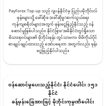
PayForex Top-up သည် ဂျပန်နိုင်ငံမှ ပြည်ပမိုဘိုင်းလ်
ဖုန်းများသို့ ခေါ်ဆိုခ (ခေါ်ဆိုမှု/ဆက်သွယ်ရေး
ကုန်ကျစရိတ်များ)အတွက် ဖုန်းငွေဖြည့်နိုင်သည့် ၀န်
ဆောင်မှုဖြစ်ပါသည်။ နိုင်ငံခြား/အမိနိုင်ငံတွင်ရှိသော
မိသားစု၀င်များ၏ မိုဘိုင်းဖုန်း တွင်သာမက၊ မိမိကိုယ်ပိုင်
စာချုပ်ချုပ်ထားသည့် အော်ပရေတာ အတွက်လည်း ဖုန်း
ငွေဖြည့်နိုင်ပါသည်။
ဝန်ဆောင်မှုပေးသည့်နိုင်ငံ၊ နိုင်ငံပေါင်း ၁၅၁
နိုင်ငံ
ခန့်မှန်းခြေအားဖြင့် မိုဘိုင်းကုမ္ပဏီပေါင်း