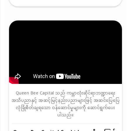
Queen Bee Capital သည် ကမ္ဘာလုံးဆိုင်ရာဘဏ္ဍာရေး
အသိပညာနှင့် အဆင့်မြင့်နည်းပညာများဖြင့် အဆင်ပြေပြေ
လုံခြုံစိတ်ချရသော ဝန်ဆောင်မှုများကို ဆောင်ရွက်ပေး
ပါသည်။