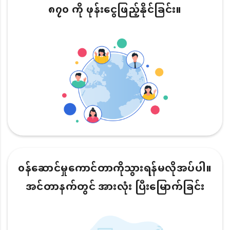
၈၇၀ ကို ဖုန်းငွေဖြည့်နိုင်ခြင်း။
၀န်ဆောင်မှုကောင်တာကိုသွားရန်မလိုအပ်ပါ။
အင်တာနက်တွင် အားလုံး ပြီးမြောက်ခြင်း