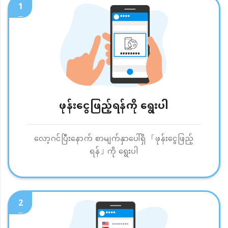
1
ဖုန်းငွေဖြည့်ရန်ကို ရွေးပါ
လော့ဂင်ပြီးနောက် စာမျက်နှာပေါ်ရှိ 「ဖုန်းငွေဖြည့်
ရန်」ကို ရွေးပါ
2