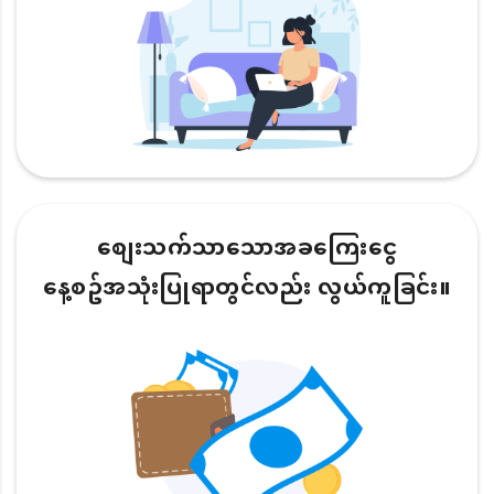
စျေးသက်သာသောအခကြေးငွေ
နေ့စဥ်အသုံးပြုရာတွင်လည်း လွယ်ကူခြင်း။