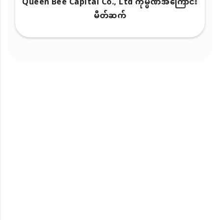
Queen Bee Capital Co., Ltd ကုမ္ပဏီအကြောင်း
မိတ်ဆက်