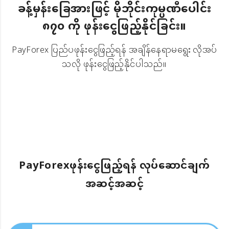
ခန့်မှန်းခြေအားဖြင့် မိုဘိုင်းကုမ္ပဏီပေါင်း
၈၇၀ ကို ဖုန်းငွေဖြည့်နိုင်ခြင်း။
PayForex ပြည်ပဖုန်းငွေဖြည့်ရန် အချိန်နေရာမရွေး လိုအပ်
သလို ဖုန်းငွေဖြည့်နိုင်ပါသည်။
PayForexဖုန်းငွေဖြည့်ရန် လုပ်ဆောင်ချက်
အဆင့်အဆင့်