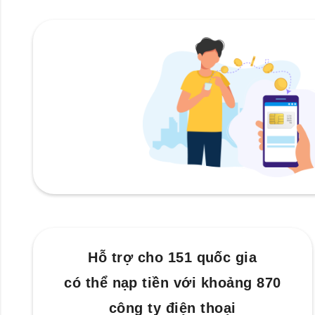
Hỗ trợ cho 151 quốc gia
có thể nạp tiền với khoảng 870
công ty điện thoại