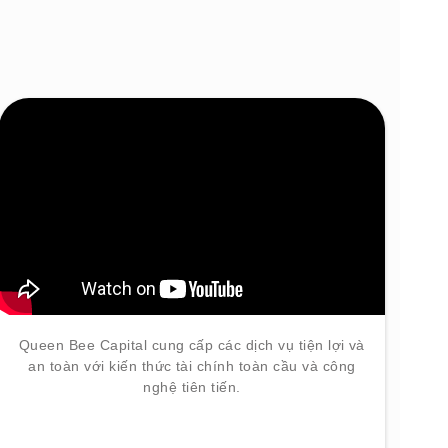
Queen Bee Capital cung cấp các dịch vụ tiện lợi và
an toàn với kiến thức tài chính toàn cầu và công
nghệ tiên tiến.