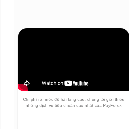
Chi phí rẻ, mức độ hài lòng cao, chúng tôi giới thiệu
những dịch vụ tiêu chuẩn cao nhất của PayForex