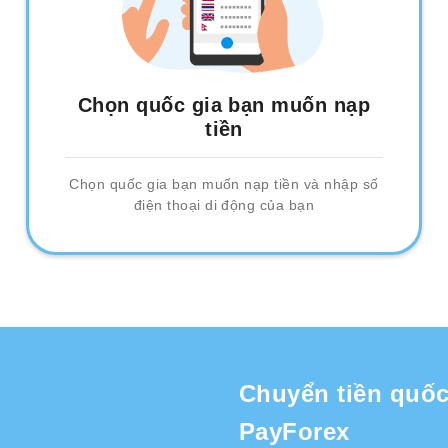
Chọn quốc gia bạn muốn nạp
tiền
Chọn quốc gia bạn muốn nạp tiền và nhập số
điện thoại di động của bạn
Chuyển tiền quố
PayForex