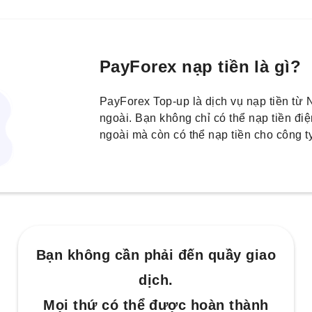
PayForex nạp tiền là gì?
PayForex Top-up là dịch vụ nạp tiền từ
ngoài. Bạn không chỉ có thể nạp tiền đi
ngoài mà còn có thể nạp tiền cho công 
Bạn không cần phải đến quầy giao
dịch.
Mọi thứ có thể được hoàn thành