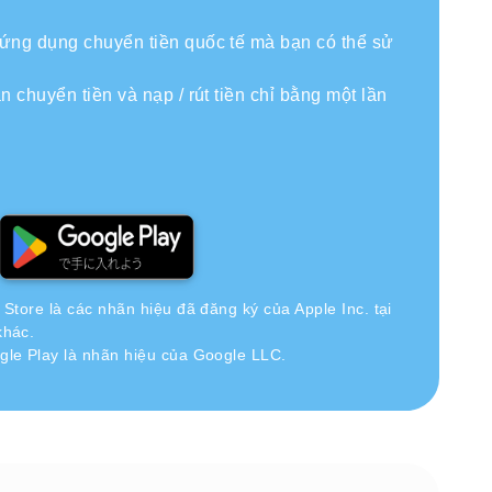
ứng dụng chuyển tiền quốc tế mà bạn có thể sử
 chuyển tiền và nạp / rút tiền chỉ bằng một lần
 Store là các nhãn hiệu đã đăng ký của Apple Inc. tại
khác.
gle Play là nhãn hiệu của Google LLC.