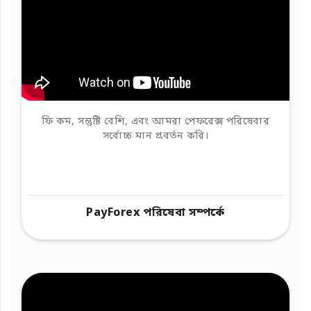
ফি কম, সন্তুষ্টি বেশি, এবং আমরা পেফরেক্স পরিষেবার
সর্বোচ্চ মান প্রবর্তন করি।
PayForex পরিষেবা সম্পর্কে