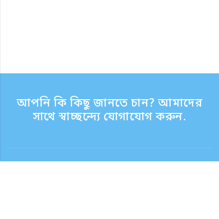
আপনি কি কিছু জানতে চান? আমাদের
সাথে স্বাচ্ছন্দ্যে যোগাযোগ করুন.
যোগাযোগ
সাপোর্ট টাইম সপ্তাহের দিন 9:30 - 17:30
টোল ফ্রি নম্বর