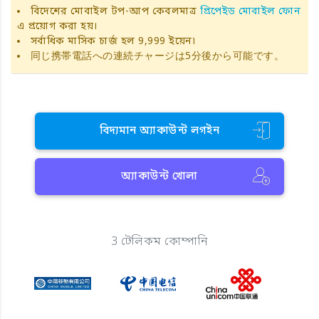
বিদেশের মোবাইল টপ-আপ কেবলমাত্র
প্রিপেইড মোবাইল ফোন
এ প্রয়োগ করা হয়।
সর্বাধিক মাসিক চার্জ হল 9,999 ইয়েন৷
同じ携帯電話への連続チャージは5分後から可能です。
বিদ্যমান অ্যাকাউন্ট লগইন
অ্যাকাউন্ট খোলা
3 টেলিকম কোম্পানি