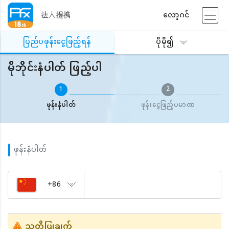
法人提携
လော့ဂင်
ပြည်ပဖုန်းငွေဖြည့်ရန်
မိုဘိုင်းနံပါတ် ဖြည့်ပါ
ပြည်ပဖုန်းငွေဖြည့်ရန်
ပိုမို၍
မိုဘိုင်းနံပါတ် ဖြည့်ပါ
1
2
ဖုန်းနံပါတ်
ဖုန်းငွေဖြည့်ပမာဏ
ဖုန်းနံပါတ်
+86
သတိပြုချက်