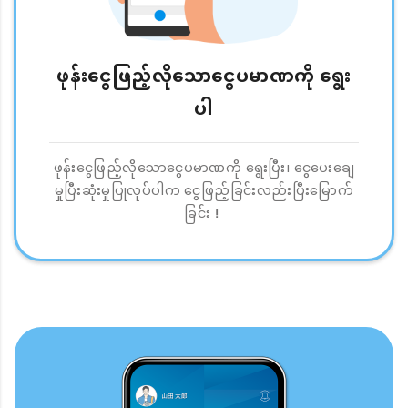
ဖုန်းငွေဖြည့်လိုသောငွေပမာဏကို ရွေး
ပါ
ဖုန်းငွေဖြည့်လိုသောငွေပမာဏကို ရွေးပြီး၊ ငွေပေးချေ
မှုပြီးဆုံးမှုပြုလုပ်ပါက ငွေဖြည့်ခြင်းလည်းပြီးမြောက်
ခြင်း！