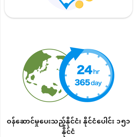
ဝန်ဆောင်မှုပေးသည့်နိုင်ငံ၊ နိုင်ငံပေါင်း ၁၅၁
နိုင်ငံ