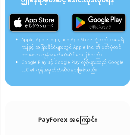
ဤနေရာမှတဆင့် ဒေါင်းလုဒ်လုပ်ရန်
Apple, Apple logo, and App Store တို့သည် အမေရိ
ကန်နှင့် အခြားနိုင်ငံများတွင် Apple Inc. ၏ မှတ်ပုံတင်
ထားသော ကုန်အမှတ်တံဆိပ်များဖြစ်သည်။
Google Play နှင့် Google Play လိုဂိုများသည် Google
LLC ၏ ကုန်အမှတ်တံဆိပ်များဖြစ်သည်။
PayForex အကြောင်း