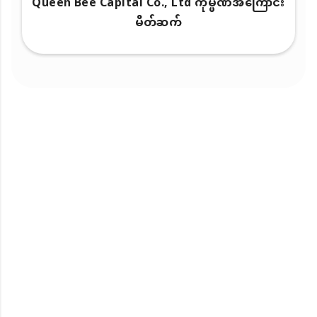
Queen Bee Capital Co., Ltd ကုမ္ပဏီအကြောင်း
မိတ်ဆက်