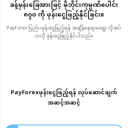
ခန့်မှန်းခြေအားဖြင့် မိုဘိုင်းကုမ္ပဏီပေါင်း
၈၇၀ ကို ဖုန်းငွေဖြည့်နိုင်ခြင်း။
PayForex ပြည်ပဖုန်းငွေဖြည့်ရန် အချိန်နေရာမရွေး လိုအပ်
သလို ဖုန်းငွေဖြည့်နိုင်ပါသည်။
PayForexဖုန်းငွေဖြည့်ရန် လုပ်ဆောင်ချက်
အဆင့်အဆင့်