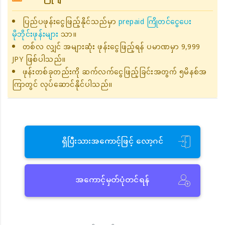
ပြည်ပဖုန်းငွေဖြည့်နိုင်သည်မှာ
prepaid ကြိုတင်ငွေပေး
မိုဘိုင်းဖုန်းများ
သာ။
တစ်လ လျှင် အများဆုံး ဖုန်းငွေဖြည့်ရန် ပမာဏမှာ 9,999
JPY ဖြစ်ပါသည်။
ဖုန်းတစ်ခုတည်းကို ဆက်လက်ငွေဖြည့်ခြင်းအတွက် ၅မိနစ်အ
ကြာတွင် လုပ်ဆောင်နိုင်ပါသည်။
ရှိပြီးသားအကောင့်ဖြင့် လော့ဂင်
အကောင့်မှတ်ပုံတင်ရန်