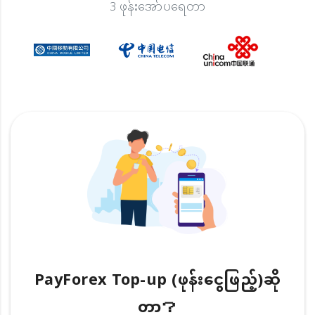
3 ဖုန်းအော်ပရေတာ
PayForex Top-up (ဖုန်းငွေဖြည့်)ဆို
တာ？