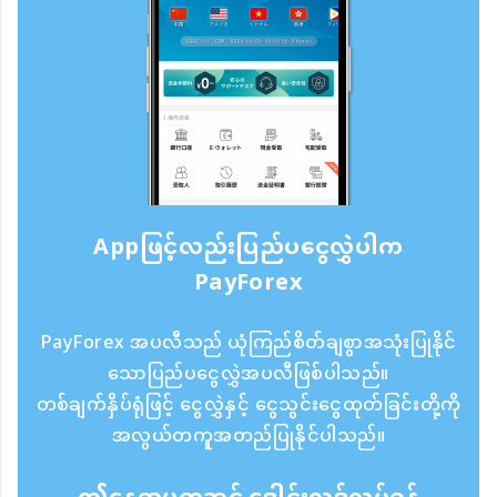
Appဖြင့်လည်းပြည်ပငွေလွှဲပါက
PayForex
PayForex အပလီသည် ယုံကြည်စိတ်ချစွာအသုံးပြုနိုင်
သောပြည်ပငွေလွှဲအပလီဖြစ်ပါသည်။
တစ်ချက်နှိပ်ရုံဖြင့် ငွေလွှဲနှင့် ငွေသွင်းငွေထုတ်ခြင်းတို့ကို
အလွယ်တကူအတည်ပြုနိုင်ပါသည်။