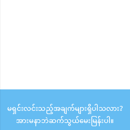
မရှင်းလင်းသည့်အချက်များရှိပါသလား?
အားမနာဘဲဆက်သွယ်မေးမြန်းပါ။