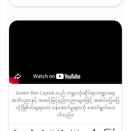
Queen Bee Capital သည် ကမ္ဘာလုံးဆိုင်ရာဘဏ္ဍာရေး
အသိပညာနှင့် အဆင့်မြင့်နည်းပညာများဖြင့် အဆင်ပြေပြေ
လုံခြုံစိတ်ချရသော ဝန်ဆောင်မှုများကို ဆောင်ရွက်ပေး
ပါသည်။