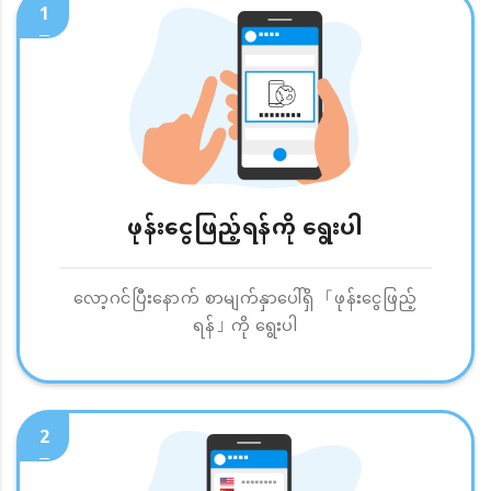
1
ဖုန်းငွေဖြည့်ရန်ကို ရွေးပါ
လော့ဂင်ပြီးနောက် စာမျက်နှာပေါ်ရှိ 「ဖုန်းငွေဖြည့်
ရန်」ကို ရွေးပါ
2