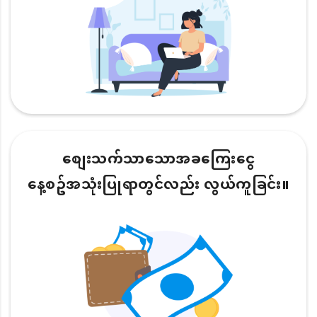
စျေးသက်သာသောအခကြေးငွေ
နေ့စဥ်အသုံးပြုရာတွင်လည်း လွယ်ကူခြင်း။