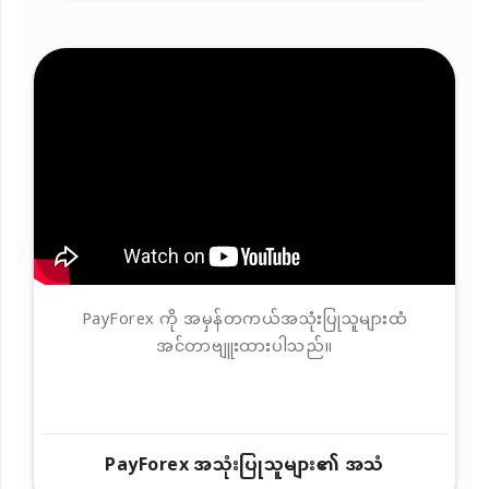
PayForex ကို အမှန်တကယ်အသုံးပြုသူများထံ
အင်တာဗျူးထားပါသည်။
PayForex အသုံးပြုသူများ၏ အသံ