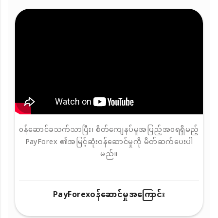
၀န်ဆောင်ခသက်သာပြီး၊ စိတ်ကျေနပ်မှုအပြည့်အ၀ရရှိမည့်
PayForex ၏အမြင့်ဆုံးဝန်ဆောင်မှုကို မိတ်ဆက်ပေးပါ
မည်။
PayForex၀န်ဆောင်မှုအကြောင်း