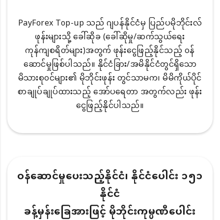
PayForex Top-up သည် ဂျပန်နိုင်ငံမှ ပြည်ပမိုဘိုင်းလ်
ဖုန်းများသို့ ခေါ်ဆိုခ (ခေါ်ဆိုမှု/ဆက်သွယ်ရေး
ကုန်ကျစရိတ်များ)အတွက် ဖုန်းငွေဖြည့်နိုင်သည့် ၀န်
ဆောင်မှုဖြစ်ပါသည်။ နိုင်ငံခြား/အမိနိုင်ငံတွင်ရှိသော
မိသားစု၀င်များ၏ မိုဘိုင်းဖုန်း တွင်သာမက၊ မိမိကိုယ်ပိုင်
စာချုပ်ချုပ်ထားသည့် အော်ပရေတာ အတွက်လည်း ဖုန်း
ငွေဖြည့်နိုင်ပါသည်။
ဝန်ဆောင်မှုပေးသည့်နိုင်ငံ၊ နိုင်ငံပေါင်း ၁၅၁
နိုင်ငံ
ခန့်မှန်းခြေအားဖြင့် မိုဘိုင်းကုမ္ပဏီပေါင်း