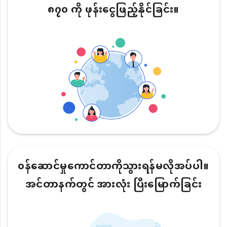
၈၇၀ ကို ဖုန်းငွေဖြည့်နိုင်ခြင်း။
၀န်ဆောင်မှုကောင်တာကိုသွားရန်မလိုအပ်ပါ။
အင်တာနက်တွင် အားလုံး ပြီးမြောက်ခြင်း