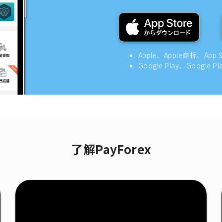
Apple、Apple商标、App
Google Play、Google
了解PayForex