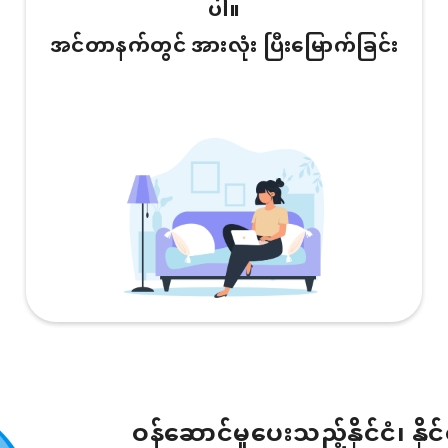
ပါ။
အင်တာနက်တွင် အားလုံး ပြီးမြောက်ခြင်း
ဝန်ဆောင်မှုပေးသည့်နိုင်ငံ၊ နိုင်