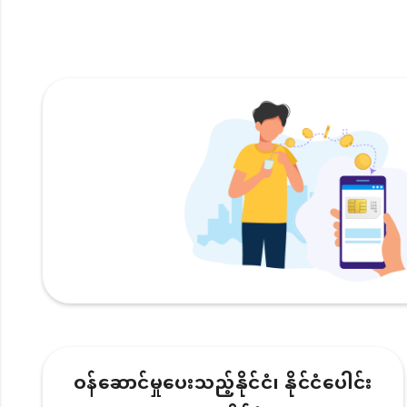
ဝန်ဆောင်မှုပေးသည့်နိုင်ငံ၊ နိုင်ငံပေါင်း