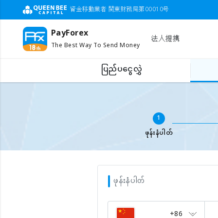
資金移動業者 関東財務局第00010号
PayForex
法人提携
The Best Way To Send Money
ပြည်ပငွေလွှဲ
ပြည်ပဖုန်းငွေဖြည့်ရန်
မိုဘိုင်းနံပါတ် ဖြည့်ပါ
1
ဖုန်းနံပါတ်
ဖုန်းနံပါတ်
+86