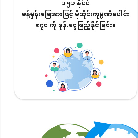
၁၅၁ နိုင်ငံ
ခန့်မှန်းခြေအားဖြင့် မိုဘိုင်းကုမ္ပဏီပေါင်း
၈၇၀ ကို ဖုန်းငွေဖြည့်နိုင်ခြင်း။