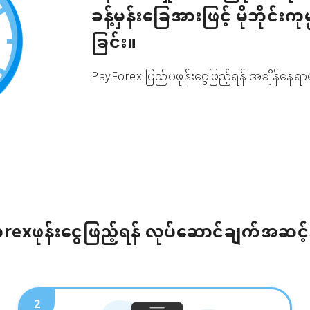
ခန့်မှန်းခြေအားဖြင့် မိုဘိုင်းကု
ခြင်း။
PayForex ပြည်ပဖုန်းငွေဖြည့်ရန် အချိန်နေရာမ
rexဖုန်းငွေဖြည့်ရန် လုပ်ဆောင်ချက်အဆင့
2