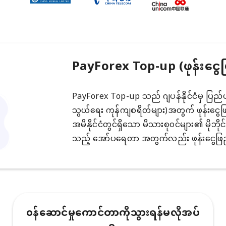
PayForex Top-up (ဖုန်းငွေ
PayForex Top-up သည် ဂျပန်နိုင်ငံမှ ပြည်ပမိုဘ
သွယ်ရေး ကုန်ကျစရိတ်များ)အတွက် ဖုန်းငွေဖြည့
အမိနိုင်ငံတွင်ရှိသော မိသားစု၀င်များ၏ မိုဘိုင
သည့် အော်ပရေတာ အတွက်လည်း ဖုန်းငွေဖြည့
၀န်ဆောင်မှုကောင်တာကိုသွားရန်မလိုအပ်