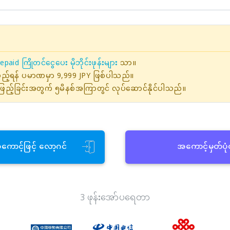
epaid ကြိုတင်ငွေပေး မိုဘိုင်းဖုန်းများ
သာ။
ဖြည့်ရန် ပမာဏမှာ 9,999 JPY ဖြစ်ပါသည်။
ြည့်ခြင်းအတွက် ၅မိနစ်အကြာတွင် လုပ်ဆောင်နိုင်ပါသည်။
အကောင့်ဖြင့် လော့ဂင်
အကောင့်မှတ်ပု
3 ဖုန်းအော်ပရေတာ