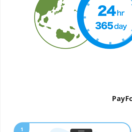
PayFo
1