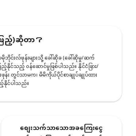
ဖြည့်)ဆိုတာ？
ိုင်းလ်ဖုန်းများသို့ ခေါ်ဆိုခ (ခေါ်ဆိုမှု/ဆက်
်နိုင်သည့် ၀န်ဆောင်မှုဖြစ်ပါသည်။ နိုင်ငံခြား/
်းဖုန်း တွင်သာမက၊ မိမိကိုယ်ပိုင်စာချုပ်ချုပ်ထား
်နိုင်ပါသည်။
စျေးသက်သာသောအခကြေးငွေ