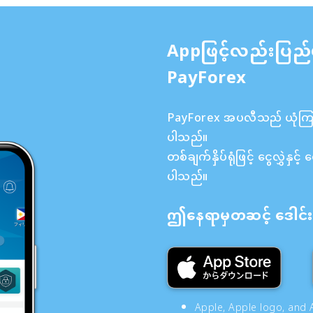
Appဖြင့်လည်းပြည်
PayForex
PayForex အပလီသည် ယုံကြည်စ
ပါသည်။
တစ်ချက်နှိပ်ရုံဖြင့် ငွေလွှဲန
ပါသည်။
ဤနေရာမှတဆင့် ဒေါင်းလ
Apple, Apple logo, and A