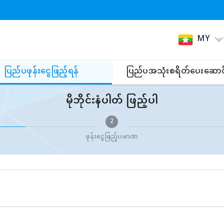
MY
ပြည်ပဖုန်းငွေဖြည့်ရန်
ပြည်ပအသုံးစရိတ်ပေးဆောင
မိုဘိုင်းနံပါတ် ဖြည့်ပါ
2
ဖုန်းငွေဖြည့်ပမာဏ