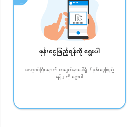
ဖုန်းငွေဖြည့်ရန်ကို ရွေးပါ
လော့ဂင်ပြီးနောက် စာမျက်နှာပေါ်ရှိ 「ဖုန်းငွေဖြည့်
ရန်」ကို ရွေးပါ