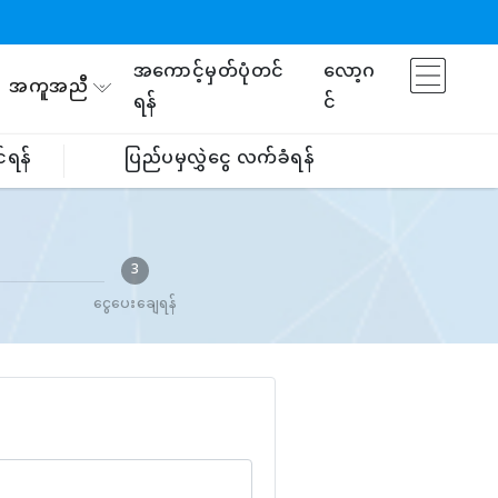
အကောင့်မှတ်ပုံတင်
လော့ဂ
အကူအညီ
ရန်
င်
်ရန်
ပြည်ပမှလွှဲငွေ လက်ခံရန်
3
ငွေပေးချေရန်