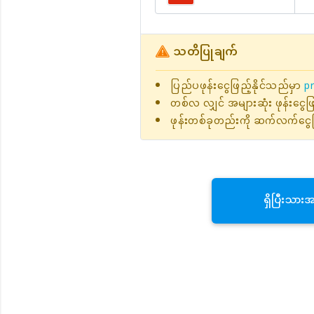
သတိပြုချက်
ပြည်ပဖုန်းငွေဖြည့်နိုင်သည်မှာ
pr
တစ်လ လျှင် အများဆုံး ဖုန်းငွေ
ဖုန်းတစ်ခုတည်းကို ဆက်လက်ငွေဖ
ရှိပြီးသား