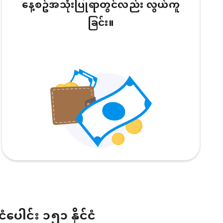
နေ့စဥ်အသုံးပြုရာတွင်လည်း လွယ်ကူ
ခြင်း။
ငံပေါင်း ၁၅၁ နိုင်ငံ