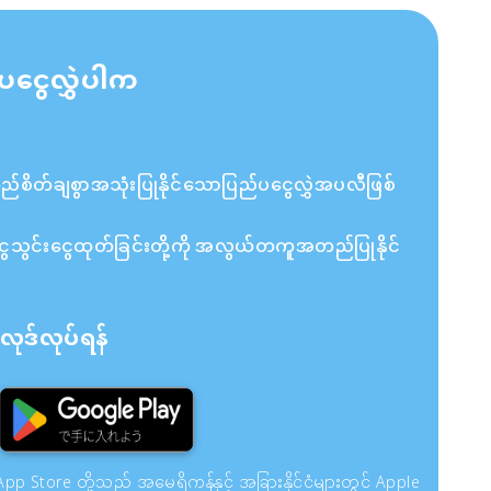
ပငွေလွှဲပါက
ိတ်ချစွာအသုံးပြုနိုင်သောပြည်ပငွေလွှဲအပလီဖြစ်
ှင့် ငွေသွင်းငွေထုတ်ခြင်းတို့ကို အလွယ်တကူအတည်ပြုနိုင်
ုဒ်လုပ်ရန်
pp Store တို့သည် အမေရိကန်နှင့် အခြားနိုင်ငံများတွင် Apple