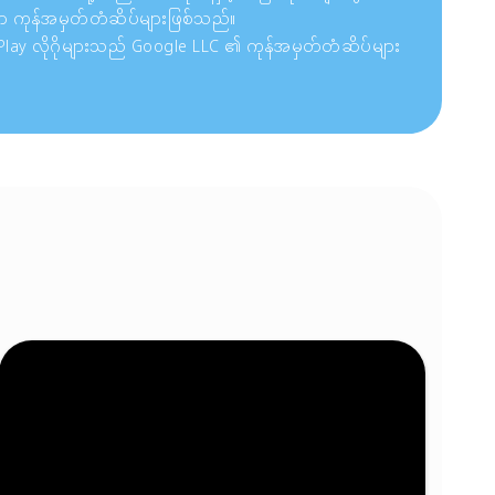
ာ ကုန်အမှတ်တံဆိပ်များဖြစ်သည်။
 Play လိုဂိုများသည် Google LLC ၏ ကုန်အမှတ်တံဆိပ်များ