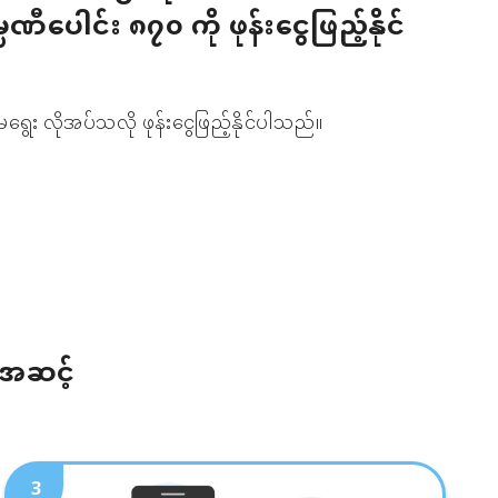
မ္ပဏီပေါင်း ၈၇၀ ကို ဖုန်းငွေဖြည့်နိုင်
ရွေး လိုအပ်သလို ဖုန်းငွေဖြည့်နိုင်ပါသည်။
်အဆင့်
3