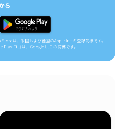
から
pp Storeは、米国および他国のApple Inc.の登録商標です。
gle Play ロゴは、Google LLC の商標です。