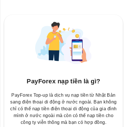
PayForex nạp tiền là gì?
PayForex Top-up là dịch vụ nạp tiền từ Nhật Bản
sang điện thoại di động ở nước ngoài. Bạn không
chỉ có thể nạp tiền điện thoại di động của gia đình
mình ở nước ngoài mà còn có thể nạp tiền cho
công ty viễn thông mà bạn có hợp đồng.