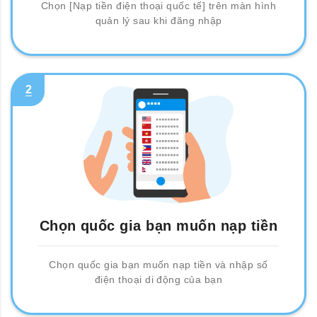
Chọn [Nạp tiền điện thoại quốc tế] trên màn hình
quản lý sau khi đăng nhập
2
Chọn quốc gia bạn muốn nạp tiền
Chọn quốc gia bạn muốn nạp tiền và nhập số
điện thoại di động của bạn