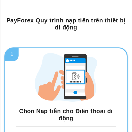
PayForex Quy trình nạp tiền trên thiết bị
di động
1
Chọn Nạp tiền cho Điện thoại di
động