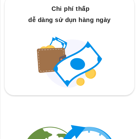
Chi phí thấp
dễ dàng sử dụn hàng ngày