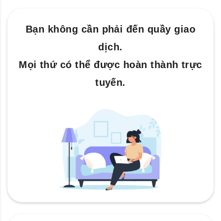
Bạn không cần phải đến quầy giao
dịch.
Mọi thứ có thể được hoàn thành trực
tuyến.