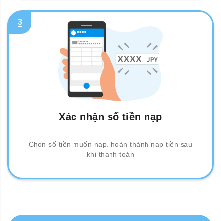
3
Xác nhận số tiền nạp
Chọn số tiền muốn nạp, hoàn thành nạp tiền sau
khi thanh toán