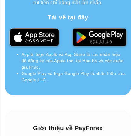
rút tiền chỉ bằng một lần nhấn.
Tải về tại đây
Apple, logo Apple và App Store là các nhãn hiệu
đã đăng ký của Apple Inc. tại Hoa Kỳ và các quốc
gia khác.
Google Play và logo Google Play là nhãn hiệu của
Google LLC.
Giới thiệu về PayForex