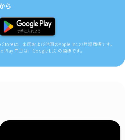
から
pp Storeは、米国および他国のApple Inc.の登録商標です。
gle Play ロゴは、Google LLC の商標です。