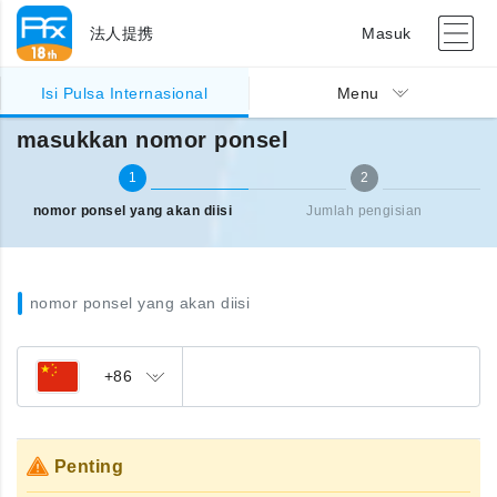
法人提携
Masuk
Pengisian pulsa Internasional
masukkan nomor ponsel
Isi Pulsa Internasional
Menu
masukkan nomor ponsel
1
2
nomor ponsel yang akan diisi
Jumlah pengisian
nomor ponsel yang akan diisi
+86
Penting