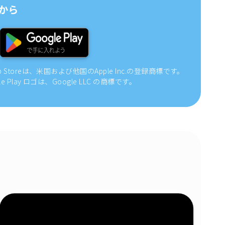
から
pp Storeは、米国および他国のApple Inc.の登録商標です。
gle Play ロゴは、Google LLC の商標です。