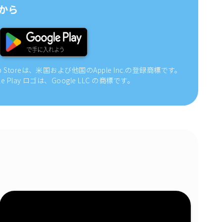
から
pp Storeは、米国および他国のApple Inc.の登録商標です。
gle Play ロゴは、Google LLC の商標です。